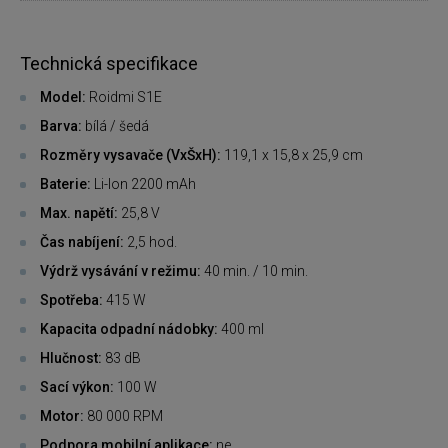
Technická specifikace
Model:
Roidmi S1E
Barva:
bílá / šedá
Rozměry vysavače (VxŠxH):
119,1 x 15,8 x 25,9 cm
Baterie:
Li-Ion 2200 mAh
Max. napětí:
25,8 V
Čas nabíjení:
2,5 hod.
Výdrž vysávání v režimu:
40 min. / 10 min.
Spotřeba:
415 W
Kapacita odpadní nádobky:
400 ml
Hlučnost:
83 dB
Sací výkon:
100 W
Motor:
80 000 RPM
Podpora mobilní aplikace:
ne