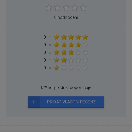
0 hodnocení
0
×
0
×
0
×
0
×
0
×
0 % lidí produkt doporučuje
PŘIDAT VLASTNÍ RECENZI