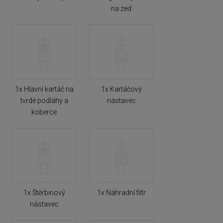
na zeď
1x Hlavní kartáč na
1x Kartáčový
tvrdé podlahy a
nástavec
koberce
1x Štěrbinový
1x Náhradní filtr
nástavec