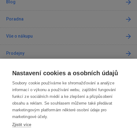
Blog
Poradna
Vše o nákupu
Prodejny
Kontakt
Nastavení cookies a osobních údajů
Soubory cookie používáme ke shromažďování a analýze
Kontaktujte nás
informací o výkonu a používání webu, zajištění fungování
funkcí ze sociálních médií a ke zlepšení a přizpůsobení
info@robotworld.cz
obsahu a reklam. Se souhlasem můžeme také předávat
marketingovým platformám některé osobní údaje pro
220 770 770
Po-Pá 8:00—16:00
marketingové účely.
Zjistit více
VŠECHNY KONTAKTY