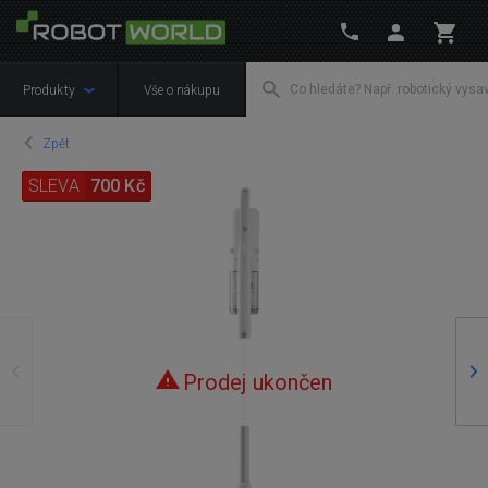
Produkty
Vše o nákupu
Zpět
SLEVA
700 Kč
Předchozí
Ná
Prodej ukončen