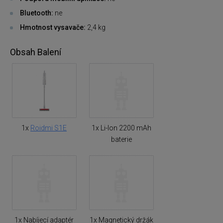
Bluetooth:
ne
Hmotnost vysavače:
2,4 kg
Obsah Balení
1x
Roidmi S1E
1x Li-Ion 2200 mAh
baterie
1x Nabíjecí adaptér
1x Magnetický držák