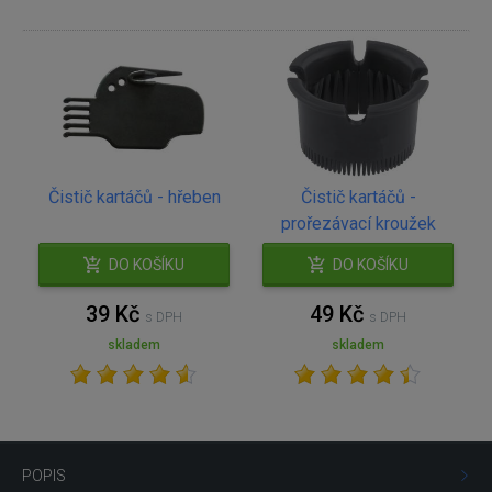
Čistič kartáčů - hřeben
Čistič kartáčů -
prořezávací kroužek
DO KOŠÍKU
DO KOŠÍKU
39 Kč
49 Kč
s DPH
s DPH
skladem
skladem
POPIS