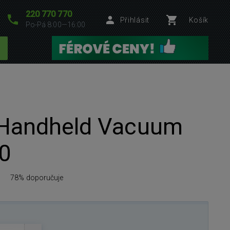
220 770 770
Přihlásit
Košík
Po-Pá 8:00—16:00
 Handheld Vacuum
0
78% doporučuje