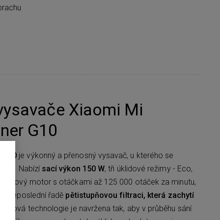
prachu
vysavače Xiaomi Mi
ner G10
r G10
je výkonný a přenosný vysavač, u kterého se
belu. Nabízí
sací výkon 150 W
, tři úklidové režimy
- Eco,
artáčový motor s otáčkami až 125 000 otáček za minutu,
a v neposlední řadě
pětistupňovou filtraci, která zachytí
klónová technologie je navržena tak, aby v průběhu sání