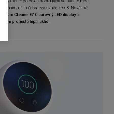
ho výkonu – po celou dobu úklidu se budete moci
n s maximální hlučností vysavače 79
dB. Nově má
Vacuum Cleaner
G10 barevný LED display a
pem pro ještě lepší úklid.