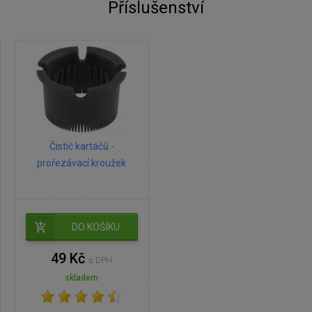
Příslušenství
Čistič kartáčů -
prořezávací kroužek
DO KOŠÍKU
49 Kč
s DPH
skladem