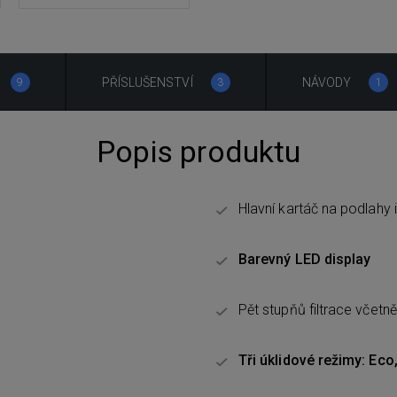
PŘÍSLUŠENSTVÍ
NÁVODY
9
3
1
Popis produktu
Hlavní kartáč na podlahy 
Barevný LED display
Pět stupňů filtrace včetně 
Tři úklidové režimy: Ec