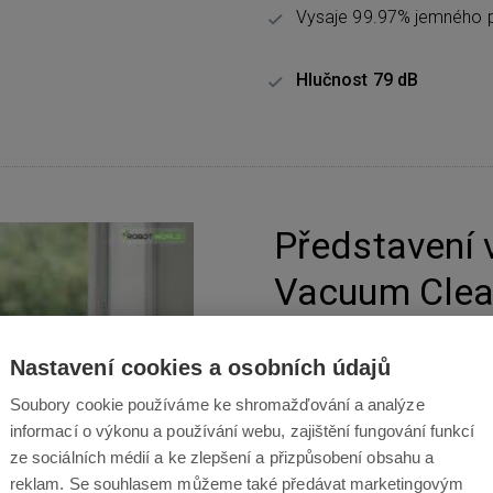
Vysaje 99.97% jemného 
Hlučnost 79 dB
Představení 
Vacuum Clea
Xiaomi Mi Vacuum Cleane
Nastavení cookies a osobních údajů
obejdete bez jakéhokoliv ka
Soubory cookie používáme ke shromažďování a analýze
Standard, High power, bezk
informací o výkonu a používání webu, zajištění fungování funkcí
12 cyklónovou technologii 
ze sociálních médií a ke zlepšení a přizpůsobení obsahu a
až 99,97 % částic
. Nová cy
reklam. Se souhlasem můžeme také předávat marketingovým