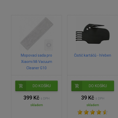
Mopovací sada pro
Čistič kartáčů - hřeben
Xiaomi Mi Vacuum
Cleaner G10
DO KOŠÍKU
DO KOŠÍKU
399 Kč
39 Kč
s DPH
s DPH
skladem
skladem