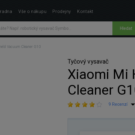
radna
Vše o nákupu
Prodejny
Kontakt
Hledat
held Vacuum Cleaner G10
Tyčový vysavač
Xiaomi Mi
Cleaner G1
9 Recenzí