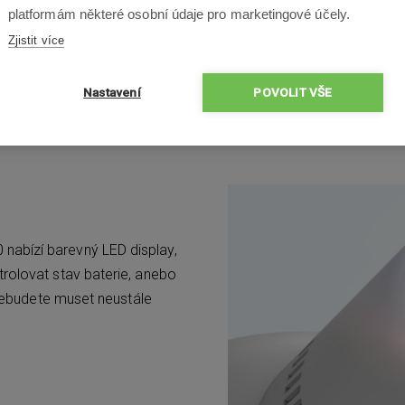
nedocházelo k poklesu sací
platformám některé osobní údaje pro marketingové účely.
spolehnout na stabilní výko
Zjistit více
modelová řada
Xiaomi Mi 
odnímatelnou nádobka s mo
Nastavení
POVOLIT VŠE
nabízí barevný LED display,
rolovat stav baterie, anebo
 nebudete muset neustále