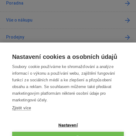
Poradna
Vše o nákupu
Prodejny
Kontakt
Nastavení cookies a osobních údajů
Soubory cookie používáme ke shromažďování a analýze
Kontaktujte nás
informací o výkonu a používání webu, zajištění fungování
funkcí ze sociálních médií a ke zlepšení a přizpůsobení
info@robotworld.cz
obsahu a reklam. Se souhlasem můžeme také předávat
marketingovým platformám některé osobní údaje pro
220 770 770
Po-Pá 8:00—16:00
marketingové účely.
Zjistit více
VŠECHNY KONTAKTY
OBCHODNÍ PODMÍNKY
Nastavení