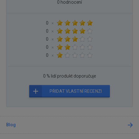
0 hodnocení
0
×
0
×
0
×
0
×
0
×
0 % lidí produkt doporučuje
PŘIDAT VLASTNÍ RECENZI
Blog