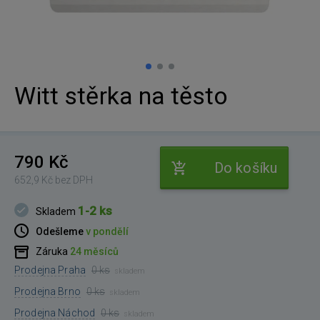
Witt stěrka na těsto
790 Kč
Do košíku
652,9 Kč bez DPH
1-2 ks
Skladem
Odešleme
v pondělí
Záruka
24 měsíců
Prodejna Praha
0 ks
skladem
Prodejna Brno
0 ks
skladem
Prodejna Náchod
0 ks
skladem