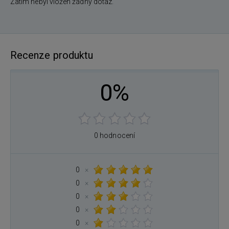
Zatím nebyl vložen žádný dotaz.
Recenze produktu
0%
0 hodnocení
0
×
0
×
0
×
0
×
0
×