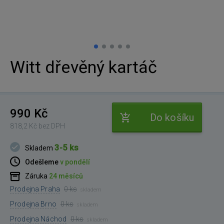
Witt dřevěný kartáč
990 Kč
Do košíku
818,2 Kč bez DPH
3-5 ks
Skladem
Odešleme
v pondělí
Záruka
24 měsíců
Prodejna Praha
0 ks
skladem
Prodejna Brno
0 ks
skladem
Prodejna Náchod
0 ks
skladem