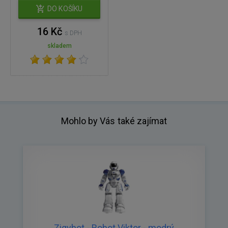
DO KOŠÍKU
16 Kč
s DPH
skladem
Mohlo by Vás také zajímat
Zigybot - Robot Viktor - modrý