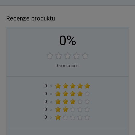
Recenze produktu
0%
0 hodnocení
0
×
0
×
0
×
0
×
0
×