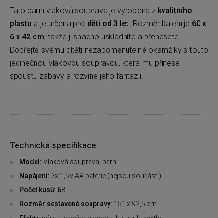
Tato parní vlaková souprava je vyrobena z
kvalitního
plastu
a je určena pro
děti od 3 let
. Rozměr balení je
60 x
6 x 42 cm
, takže ji snadno uskladníte a přenesete.
Dopřejte svému dítěti nezapomenutelné okamžiky s touto
jedinečnou vlakovou soupravou, která mu přinese
spoustu zábavy a rozvine jeho fantazii.
Technická specifikace
Model:
Vlaková souprava, parní
Napájení:
3x 1,5V AA baterie (nejsou součástí)
Počet kusů: 6
8
Rozměr sestavené soupravy:
151 x 92,5 cm
Efekty:
pára z komína a podvozku, zvuk, světlo