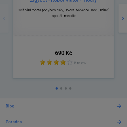
Předchozí
Ná
Ovládání robota pohybem ruky, Bojová sekvence, Tančí, mluví,
O
spouští melodie
690 Kč
8 recenzí
Blog
Poradna