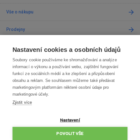
Vše o nákupu
Prodejny
Kontakt
Nastavení cookies a osobních údajů
Soubory cookie používáme ke shromažďování a analýze
Kontaktujte nás
informací o výkonu a používání webu, zajištění fungování
funkcí ze sociálních médií a ke zlepšení a přizpůsobení
info@robotworld.cz
obsahu a reklam. Se souhlasem můžeme také předávat
marketingovým platformám některé osobní údaje pro
220 770 770
Po-Pá 8:00—16:00
marketingové účely.
Zjistit více
VŠECHNY KONTAKTY
OBCHODNÍ PODMÍNKY
Nastavení
ZÁSADY OCHRANY OSOBNÍCH ÚDAJŮ
POVOLIT VŠE