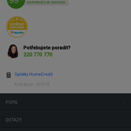
99
DOPORUČUJE OBCHOD
Potřebujete poradit?
220 770 770
Splátky HomeCredit
Kód zboží: 107019
POPIS
DOTAZY