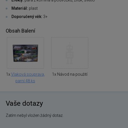
Materiál:
plast
Doporučený věk:
3+
Obsah Balení
1x
Vlaková souprava,
1x Návod na použití
parní 48 ks
Vaše dotazy
Zatím nebyl vložen žádný dotaz.