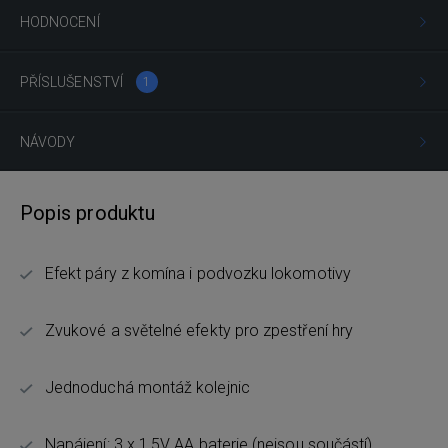
HODNOCENÍ
PŘÍSLUŠENSTVÍ
1
NÁVODY
Popis produktu
Efekt páry z komína i podvozku lokomotivy
Zvukové a světelné efekty pro zpestření hry
Jednoduchá montáž kolejnic
Napájení: 3 x 1,5V AA baterie (nejsou součástí)