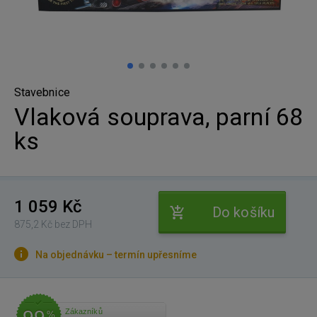
Stavebnice
Vlaková souprava, parní 68
ks
1 059 Kč
Do košíku
875,2 Kč bez DPH
Na objednávku – termín upřesníme
Zákazníků
%