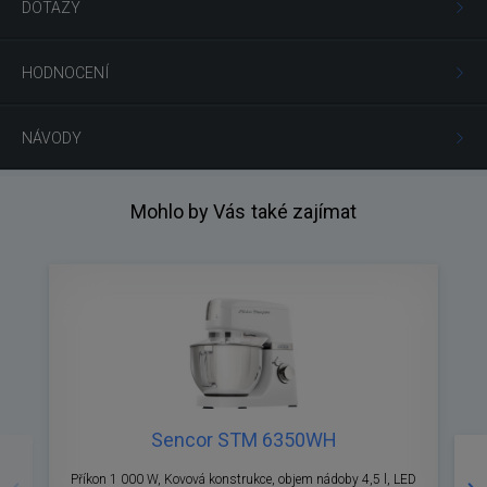
DOTAZY
HODNOCENÍ
NÁVODY
Mohlo by Vás také zajímat
Sencor STM 6350WH
Předchozí
Ná
Příkon 1 000 W, Kovová konstrukce, objem nádoby 4,5 l, LED