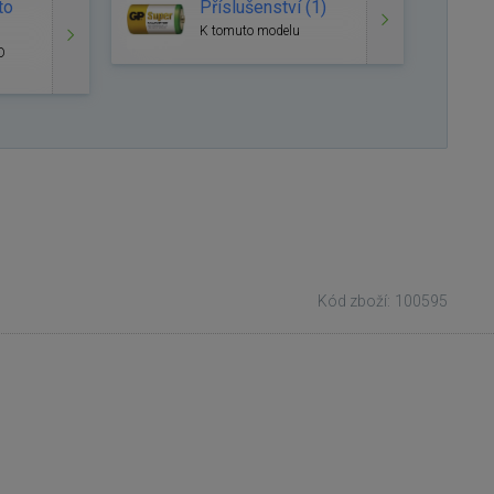
to
Příslušenství (1)
K tomuto modelu
D
Kód zboží: 100595