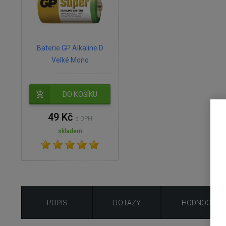
Baterie GP Alkaline D
Velké Mono
DO KOŠÍKU
49 Kč
s DPH
skladem
POPIS
DOTAZY
HODNOCENÍ