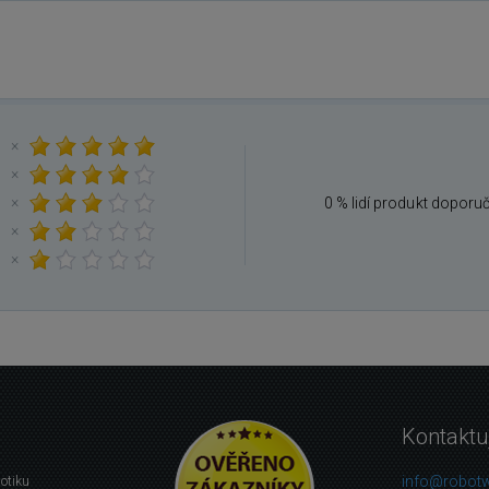
×
×
×
0 % lidí produkt doporu
×
×
Kontaktu
info@robotw
botiku