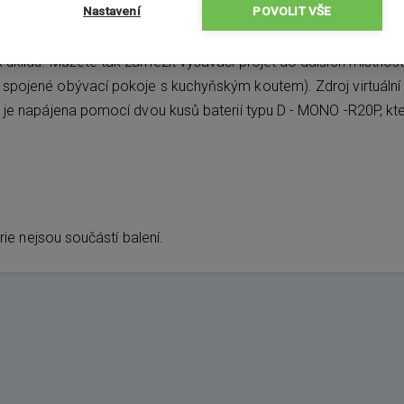
Nastavení
POVOLIT VŠE
d:
úklidu. Můžete tak zamezit vysavači projet do dalších místností,
pojené obývací pokoje s kuchyňským koutem). Zdroj virtuální zdi 
ď je napájena pomocí dvou kusů baterií typu D - MONO -R20P, kte
rie nejsou součástí balení.