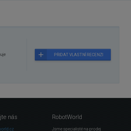
čuje
PŘIDAT VLASTNÍ RECENZI
jte nás
RobotWorld
orld.cz
Jsme specialisté na prodej