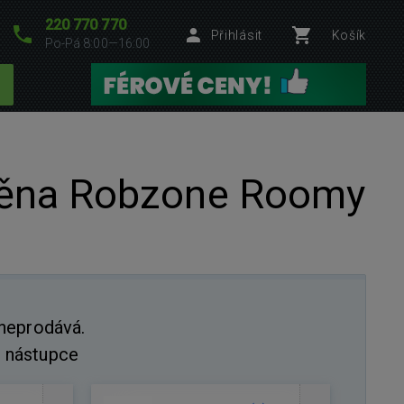
220 770 770
Přihlásit
Košík
Po-Pá 8:00—16:00
stěna Robzone Roomy
 neprodává.
 nástupce