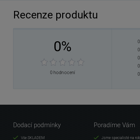
Recenze produktu
0%
0
0
0
0
0 hodnocení
0
Dodací podmínky
Poradíme Vám
Vše SKLADEM
Jsme specialisté na ro