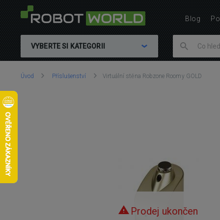
Blog
Po
VYBERTE SI KATEGORII
Nacházíte
Úvod
Příslušenství
Virtuální stěna Robzone Roomy GOLD
se
zde:
Prodej ukončen