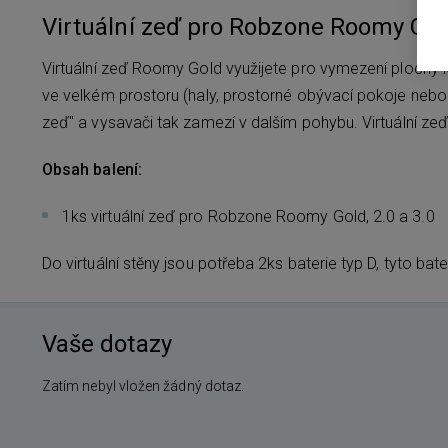
Virtuální zeď pro Robzone Roomy Gol
Virtuální zeď Roomy Gold využijete pro vymezení plochy k 
ve velkém prostoru (haly, prostorné obývací pokoje nebo s
zeď" a vysavači tak zamezí v dalším pohybu. Virtuální ze
Obsah balení:
1ks virtuální zeď pro Robzone Roomy Gold, 2.0 a 3.0
Do virtuální stěny jsou potřeba 2ks baterie typ D, tyto bate
Vaše dotazy
Zatím nebyl vložen žádný dotaz.