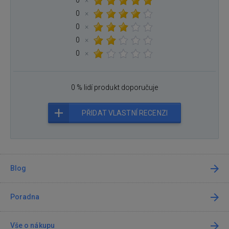
0
×
0
×
0
×
0
×
0
×
0 % lidí produkt doporučuje
PŘIDAT VLASTNÍ RECENZI
Blog
Poradna
Vše o nákupu