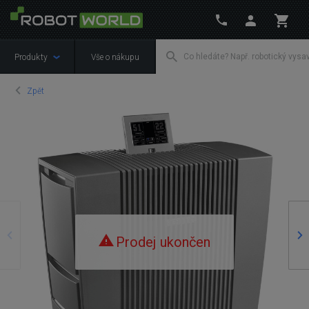
Produkty
Vše o nákupu
Zpět
Předchozí
Ná
Prodej ukončen