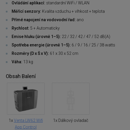
Ovládání aplikací:
standardní WiFi / WLAN
Měřící senzory:
Kvalita vzduchu + vlhkost + teplota
Přímé napojení na vodovodní řad:
ano
Rychlost:
5 + Automaticky
Emise hluku (úrovně 1–5):
22 / 32 / 42 / 47 / 52 dB(A)
Spotřeba energie (úrovně 1–5):
6 / 9 / 16 / 25 / 38 watts
Rozměry (D x Š x V):
61 x 30 x 52 cm
Váha:
13 kg
Obsah Balení
1x
Venta LW62 Wifi
1x Dálkový ovladač
App Control