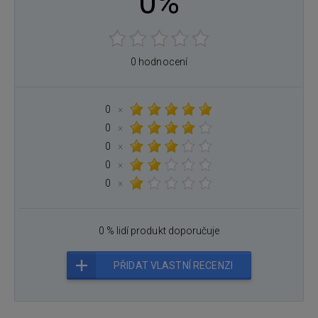
0%
0 hodnocení
0
×
0
×
0
×
0
×
0
×
0 % lidí produkt doporučuje
PŘIDAT VLASTNÍ RECENZI