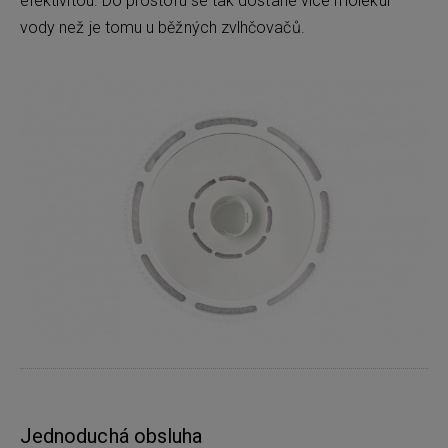
efektivitou. Do prostoru se tak dostane více molekul
vody než je tomu u běžných zvlhčovačů.
Jednoduchá obsluha