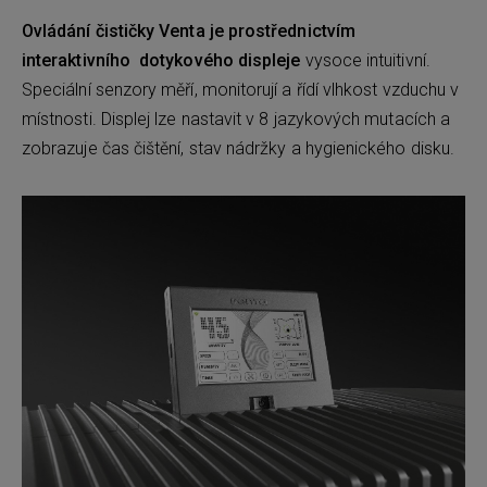
Ovládání čističky Venta je prostřednictvím
interaktivního dotykového displeje
vysoce intuitivní.
Speciální senzory měří, monitorují a řídí vlhkost vzduchu v
místnosti. Displej lze nastavit v 8 jazykových mutacích a
zobrazuje čas čištění, stav nádržky a hygienického disku.