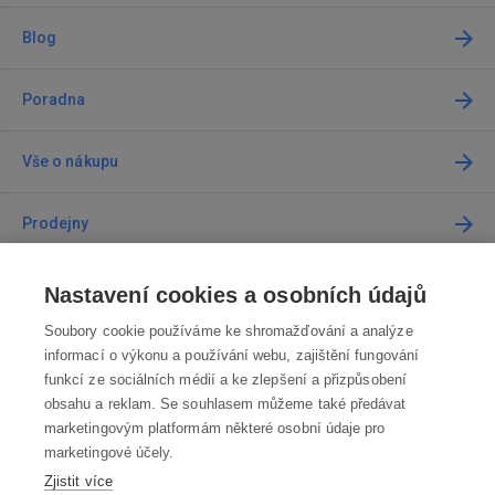
Blog
Poradna
Vše o nákupu
Prodejny
Kontakt
Nastavení cookies a osobních údajů
Soubory cookie používáme ke shromažďování a analýze
Kontaktujte nás
informací o výkonu a používání webu, zajištění fungování
funkcí ze sociálních médií a ke zlepšení a přizpůsobení
info@robotworld.cz
obsahu a reklam. Se souhlasem můžeme také předávat
marketingovým platformám některé osobní údaje pro
220 770 770
Po-Pá 8:00—16:00
marketingové účely.
Zjistit více
VŠECHNY KONTAKTY