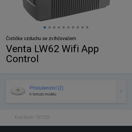
Čistička vzduchu se zvlhčovačem
Venta LW62 Wifi App
Control
Příslušenství (2)
K tomuto modelu
Kód zboží: 107725