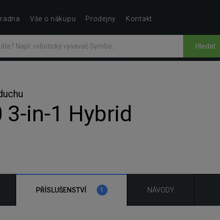
radna
Vše o nákupu
Prodejny
Kontakt
Hledat
zduchu
3-in-1 Hybrid
PŘÍSLUŠENSTVÍ
NÁVODY
1