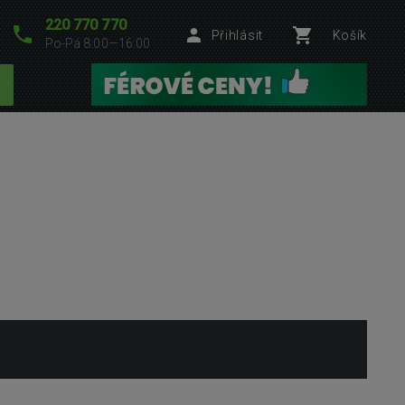
220 770 770
Přihlásit
Košík
Po-Pá 8:00—16:00