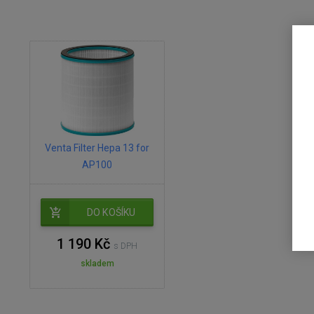
Venta Filter Hepa 13 for
AP100
DO KOŠÍKU
1 190 Kč
s DPH
skladem