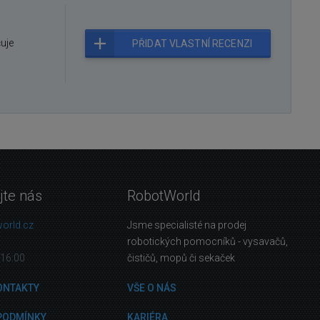
čuje
PŘIDAT VLASTNÍ RECENZI
jte nás
RobotWorld
orld.cz
Jsme specialisté na prodej
robotických pomocníků - vysavačů,
16:00
čističů, mopů či sekaček
ONTAKTY
VŠE O NÁS
PODMÍNKY
KARIÉRA