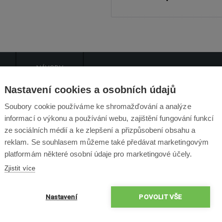
NÁVODY
Nastavení cookies a osobních údajů
Popis produktu
Soubory cookie používáme ke shromažďování a analýze
informací o výkonu a používání webu, zajištění fungování funkcí
ze sociálních médií a ke zlepšení a přizpůsobení obsahu a
ecizní vyčištění oken a skel. Sada utěrek je určena pro robotický
reklam. Se souhlasem můžeme také předávat marketingovým
platformám některé osobní údaje pro marketingové účely.
Zjistit více
Obsah Balení
Nastavení
POVOLIT VŠE