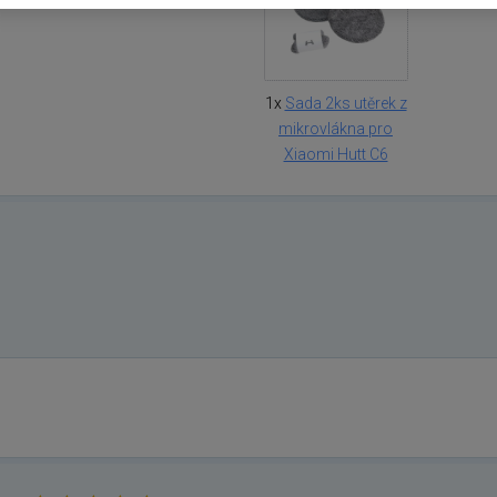
1x
Sada 2ks utěrek z
mikrovlákna pro
Xiaomi Hutt C6