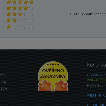
×
×
×
0 % lidí produkt doporu
×
×
Kontaktu
info@robotw
botiku
220 770 770
ujeme
Po-Pá 8:00—
 20 let
VŠECHNY K
OBCHODNÍ 