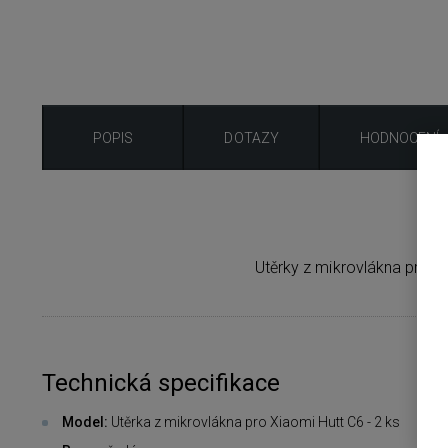
POPIS
DOTAZY
HODNOCENÍ
Utěrky z mikrovlákna pro pr
Technická specifikace
Model:
Utěrka z mikrovlákna pro Xiaomi Hutt C6 - 2 ks