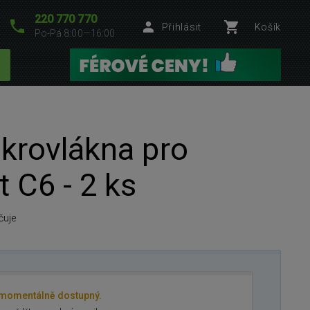
220 770 770
Přihlásit
Košík
Po-Pá 8:00—16:00
ikrovlákna pro
 C6 - 2 ks
čuje
 momentálně dostupný.