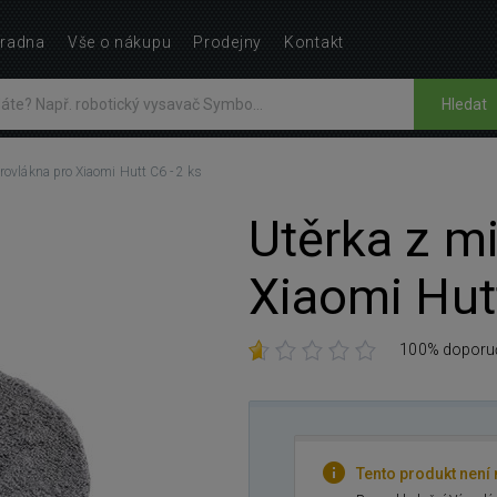
radna
Vše o nákupu
Prodejny
Kontakt
Hledat
rovlákna pro Xiaomi Hutt C6 - 2 ks
Utěrka z m
Xiaomi Hutt
100% doporu
Tento produkt není