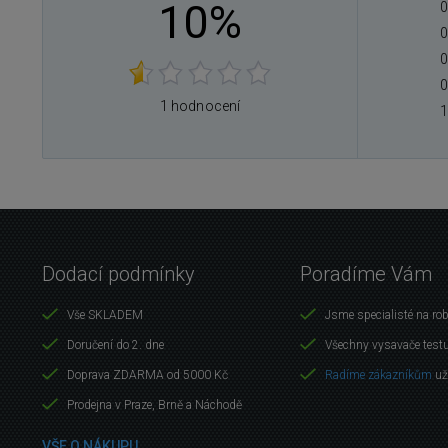
10%
0
0
0
0
1 hodnocení
1
Dodací podmínky
Poradíme Vám
Vše SKLADEM
Jsme specialisté na ro
Doručení do 2. dne
Všechny vysavače test
Doprava ZDARMA od 5000 Kč
Radíme zákazníkům
už
Prodejna v Praze, Brně a Náchodě
VŠE O NÁKUPU