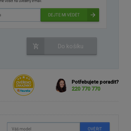
e vědět na uvedený e-mail.
DEJTE MI VĚDĚT
Do košíku
Potřebujete poradit?
220 770 770
OVĚŘIT