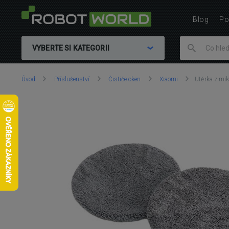
Blog
Po
VYBERTE SI KATEGORII
Nacházíte
Úvod
Příslušenství
Čističe oken
Xiaomi
Utěrka z mik
se
zde: