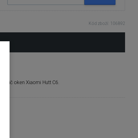
Kód zboží: 106892
 čistič oken Xiaomi Hutt C6.