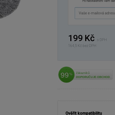
Po naskladnění Vám dám
Vaše
e-
mailová
adresa
199 Kč
s DPH
164,5 Kč bez DPH
99
Zákazníků
%
DOPORUČUJE OBCHOD
Ověřit kompatibilitu