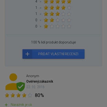
4
×
1
×
1
×
0
×
0
×
100 % lidí produkt doporučuje
PŘIDAT VLASTNÍ RECENZI
Anonym
Ověřený
zákazník
22. 10. 2016
80%
Naraznik je ok