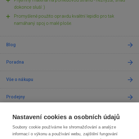
Příjemný materiál na pohledovou stranu - nezhyzdí, snad
dokonce sluší :)
Promyšleně použito opravdu kvalitní lepidlo pro tak
namáhaný spoj o malé ploše.
Blog
Poradna
Vše o nákupu
Prodejny
Kontakt
Nastavení cookies a osobních údajů
Soubory cookie používáme ke shromažďování a analýze
Kontaktujte nás
informací o výkonu a používání webu, zajištění fungování