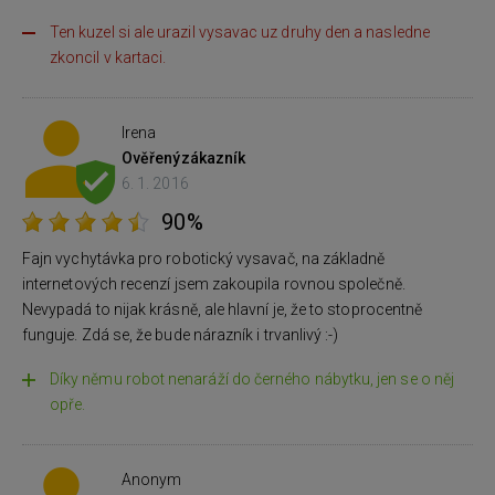
Ten kuzel si ale urazil vysavac uz druhy den a nasledne
zkoncil v kartaci.
Irena
Ověřený
zákazník
6. 1. 2016
90%
Fajn vychytávka pro robotický vysavač, na základně
internetových recenzí jsem zakoupila rovnou společně.
Nevypadá to nijak krásně, ale hlavní je, že to stoprocentně
funguje. Zdá se, že bude nárazník i trvanlivý :-)
Díky němu robot nenaráží do černého nábytku, jen se o něj
opře.
Anonym