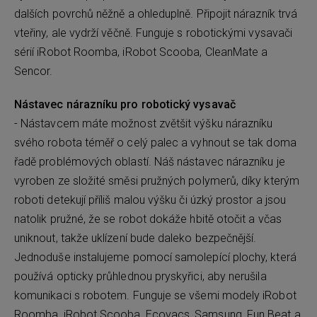
dalších povrchů něžně a ohleduplně. Připojit nárazník trvá
vteřiny, ale vydrží věčně. Funguje s robotickými vysavači
sérií iRobot Roomba, iRobot Scooba, CleanMate a
Sencor.
Nástavec nárazníku pro robotický vysavač
- Nástavcem máte možnost zvětšit výšku nárazníku
svého robota téměř o celý palec a vyhnout se tak doma
řadě problémových oblastí. Náš nástavec nárazníku je
vyroben ze složité směsi pružných polymerů, díky kterým
roboti detekují příliš malou výšku či úzký prostor a jsou
natolik pružné, že se robot dokáže hbitě otočit a včas
uniknout, takže uklízení bude daleko bezpečnější.
Jednoduše instalujeme pomocí samolepící plochy, která
používá opticky průhlednou pryskyřici, aby nerušila
komunikaci s robotem. Funguje se všemi modely iRobot
Roomba, iRobot Scooba, Ecovacs, Samsung, Fun Beat a