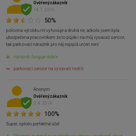
Ověřený
zákazník
14. 7. 2015
50%
polovina výrobku mi vyhovuje a druhá ne, ačkoliv jsem byla
ubezpečena pracovníkem že to půjde i na můj vysavač sencor,
tak parkovací nárazník pro něj nejspíš určen není
nárazník funguje dobře
parkovací senzor na vysavači nedrží
Anonym
Ověřený
zákazník
3. 4. 2014
100%
Super, splnilo perfektně účel.