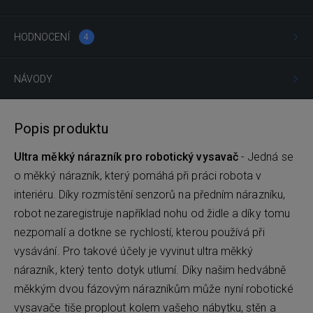
HODNOCENÍ
4
NÁVODY
Popis produktu
Ultra měkký nárazník pro robotický vysavač
- Jedná se
o měkký nárazník, který pomáhá při práci robota v
interiéru. Díky rozmístění senzorů na předním nárazníku,
robot nezaregistruje například nohu od židle a díky tomu
nezpomalí a dotkne se rychlostí, kterou používá při
vysávání. Pro takové účely je vyvinut ultra měkký
nárazník, který tento dotyk utlumí. Díky našim hedvábně
měkkým dvou fázovým nárazníkům může nyní robotické
vysavače tiše proplout kolem vašeho nábytku, stěn a