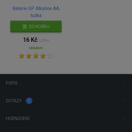
Baterie GP Alkaline AA,
tužka
DO KOŠÍKU
16 Kč
s DPH
skladem
POPIS
DOTAZY
2
HODNOCENÍ