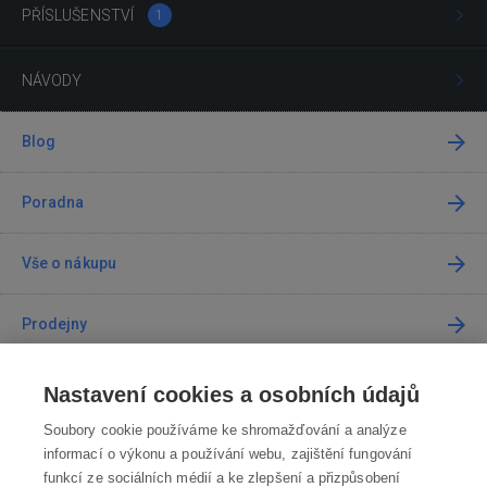
PŘÍSLUŠENSTVÍ
1
NÁVODY
Blog
Poradna
Vše o nákupu
Prodejny
Kontakt
Nastavení cookies a osobních údajů
Soubory cookie používáme ke shromažďování a analýze
Kontaktujte nás
informací o výkonu a používání webu, zajištění fungování
funkcí ze sociálních médií a ke zlepšení a přizpůsobení