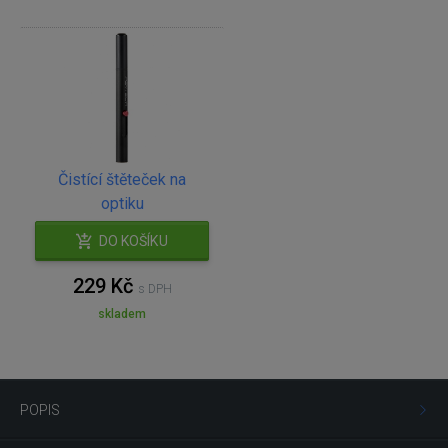
Čistící štěteček na
optiku
DO KOŠÍKU
229 Kč
s DPH
skladem
POPIS