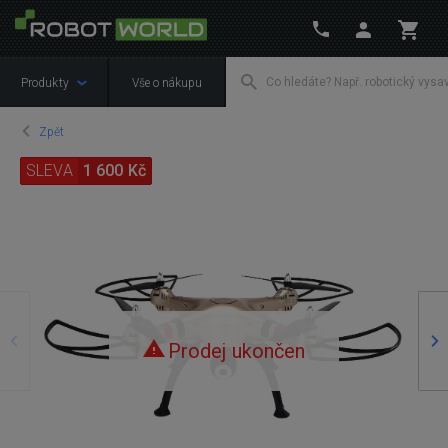
Produkty
Vše o nákupu
Zpět
SLEVA
1 600 Kč
Předchozí
Ná
Prodej ukončen