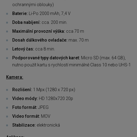
ochrannými oblouky)
Baterie:
Li-Po 2000 mAh, 7,4 V
Doba nabíjení:
cca. 200 min.
Maximální provozní výška:
cca 70 m
Dosah dálkového ovladače:
max. 70 m
Letový čas:
cca 8 min.
Podporované typy datových karet:
Micro SD (max. 64 GB),
nutno použít kartu s rychlostí minimálně Class 10 nebo UHS-1
Kamera:
Rozlišení:
1 Mpx (1280 x 720 px)
Video módy:
HD 1280x720 20p
Foto formát:
JPEG
Video formát:
MOV
Stabilizace:
elektronická