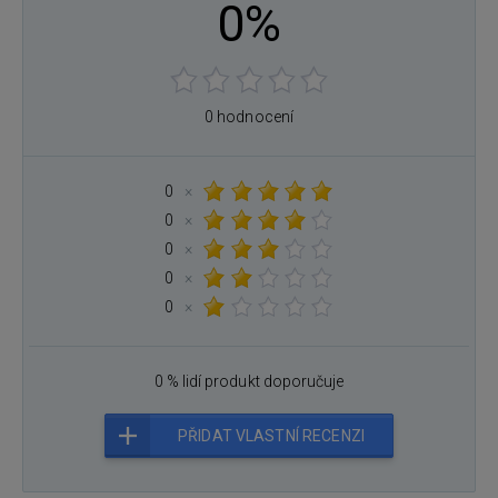
0%
0 hodnocení
0
×
0
×
0
×
0
×
0
×
0 % lidí produkt doporučuje
PŘIDAT VLASTNÍ RECENZI