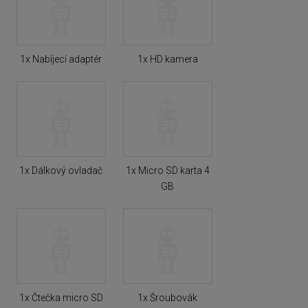
1x Nabíjecí adaptér
1x HD kamera
1x Dálkový ovladač
1x Micro SD karta 4
GB
1x Čtečka micro SD
1x Šroubovák