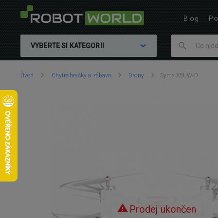
Blog
Po
VYBERTE SI KATEGORII
Nacházíte
Úvod
Chytré hračky a zábava
Drony
Syma X5UW-D
se
zde:
Prodej ukončen