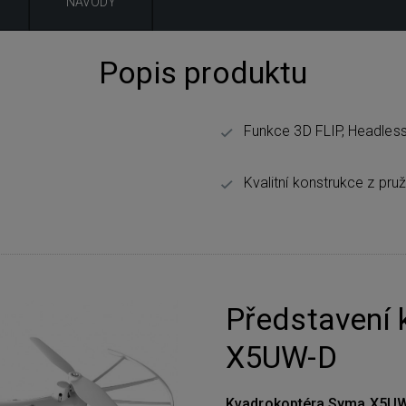
NÁVODY
Popis produktu
Funkce 3D FLIP, Headles
Kvalitní konstrukce z pru
Představení
X5UW-D
Kvadrokoptéra Syma X5U