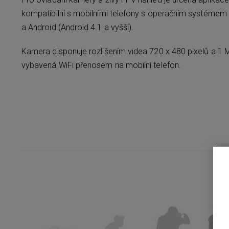
kompatibilní s mobilními telefony s operačním systémem i
a Android (Android 4.1 a vyšší).
Kamera disponuje rozlišením videa 720 x 480 pixelů a 1 M
vybavená WiFi přenosem na mobilní telefon.