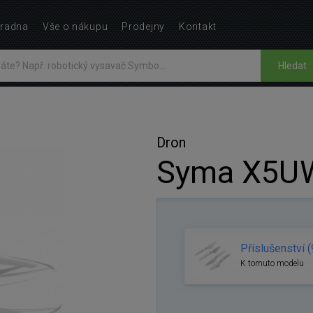
radna
Vše o nákupu
Prodejny
Kontakt
Hledat
Dron
Syma X5U
Příslušenství (
K tomuto modelu