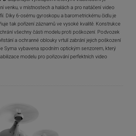
ání venku, v místnostech a halách a pro natáčení video
fií. Díky 6-osému gyroskopu a barometrickému čidlu je
ňuje tak pořízení záznamů ve vysoké kvalitě. Konstrukce
u chrání všechny části modelu proti poškození. Podvozek
 i přistání a ochranné oblouky vrtulí zabrání jejich poškození
 je Syma vybavena spodním optickým senzorem, který
 stabilizace modelu pro pořizování perfektních video