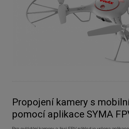
Propojení kamery s mobil
pomocí aplikace SYMA FP
Pro ovládání kamery a živý FPV náhled je určena aplikac