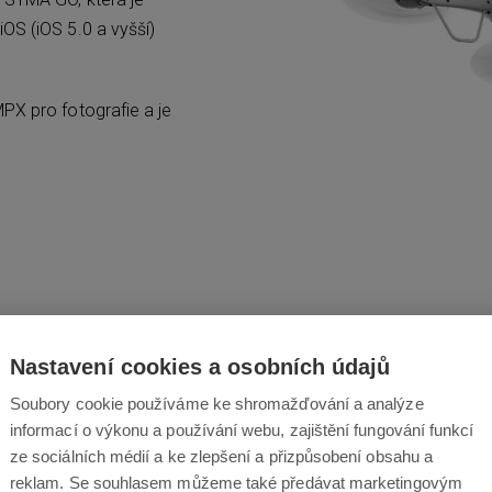
OS (iOS 5.0 a vyšší)
PX pro fotografie a je
Nastavení cookies a osobních údajů
To nejlepší p
Soubory cookie používáme ke shromažďování a analýze
informací o výkonu a používání webu, zajištění fungování funkcí
ze sociálních médií a ke zlepšení a přizpůsobení obsahu a
Díky kvalitní řídící jednotce
reklam. Se souhlasem můžeme také předávat marketingovým
pořizování kvalitních video