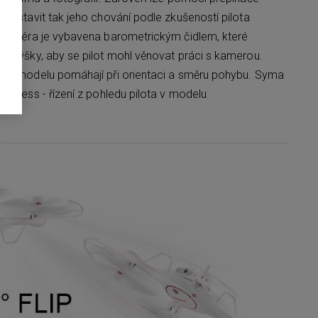
 nastavit tak jeho chování podle zkušeností pilota
okoptéra je vybavena barometrickým čidlem, které
é výšky, aby se pilot mohl věnovat práci s kamerou.
 na modelu pomáhají při orientaci a směru pohybu. Syma
adless - řízení z pohledu pilota v modelu.