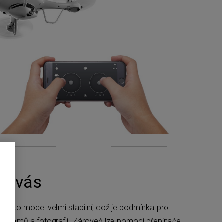
ro vás
 je tento model velmi stabilní, což je podmínka pro
 záznamů a fotografií. Zároveň lze pomocí přepínače