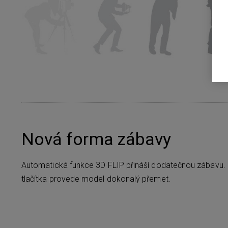
Nová forma zábavy
Automatická funkce 3D FLIP přináší dodatečnou zábavu
tlačítka provede model dokonalý přemet.