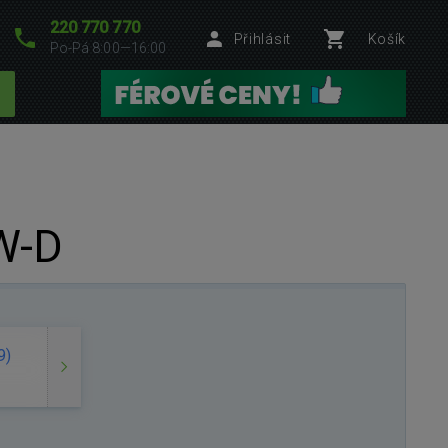
220 770 770
Přihlásit
Košík
Po-Pá 8:00—16:00
W-D
9)