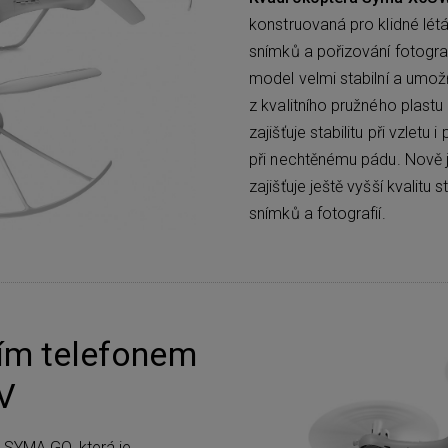
konstruovaná pro klidné lét
snímků a pořizování fotogra
model velmi stabilní a umož
z kvalitního pružného plast
zajišťuje stabilitu při vzletu
při nechtěnému pádu. Nově
zajišťuje ještě vyšší kvalitu
snímků a fotografií.
ním telefonem
V
e SYMA GO, která je