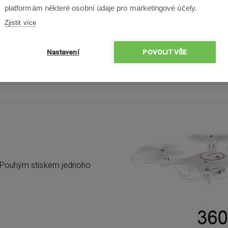
platformám některé osobní údaje pro marketingové účely.
upravovat rychlost modelu a
Zjistit více
(začátečník/expert). Kvadr
umižňuje udržování nastaven
Nastavení
POVOLIT VŠE
Červené a zelené LED diody
X5UW je vybavena i funkcí He
. Pouhým stiskem jednoho