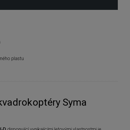
s
žného plastu
 kvadrokoptéry Syma
W-D
disponující vynikajícími letovými vlastnostmi je