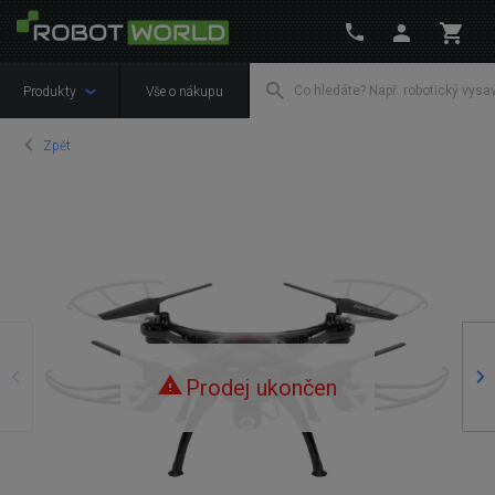
Produkty
Vše o nákupu
Zpět
Předchozí
Ná
Prodej ukončen