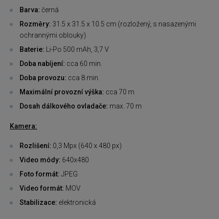
Barva:
černá
Rozměry:
31.5 x 31.5 x 10.5 cm (rozložený, s nasazenými
ochrannými oblouky)
Baterie:
Li-Po 500 mAh, 3,7 V
Doba nabíjení:
cca 60 min.
Doba provozu:
cca 8 min.
Maximální provozní výška:
cca 70 m
Dosah dálkového ovladače:
max. 70 m
Kamera:
Rozlišení:
0,3 Mpx (640 x 480 px)
Video módy:
640x480
Foto formát:
JPEG
Video formát:
MOV
Stabilizace:
elektronická