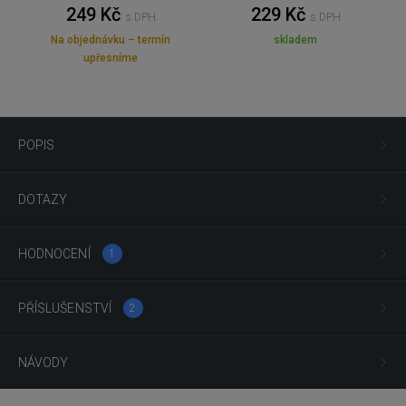
249 Kč
229 Kč
s DPH
s DPH
Na objednávku – termín
skladem
upřesníme
POPIS
DOTAZY
HODNOCENÍ
1
PŘÍSLUŠENSTVÍ
2
NÁVODY