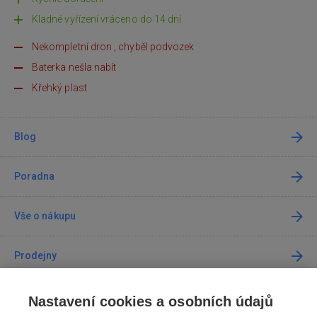
Kladné vyřízení vráceno do 14 dní
Nekompletní dron , chyběl podvozek
Baterka nešla nabít
Křehký plast
Blog
Poradna
Vše o nákupu
Prodejny
Kontakt
Nastavení cookies a osobních údajů