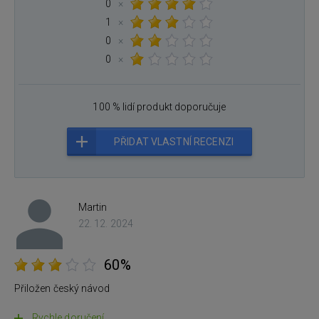
0
×
1
×
0
×
0
×
100 % lidí produkt doporučuje
PŘIDAT VLASTNÍ RECENZI
Martin
22. 12. 2024
60%
Přiložen český návod
Rychle doručení