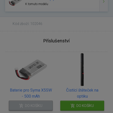
K tomuto modelu
Kód zboží: 102046
Příslušenství
Baterie pro Syma X5SW
Čistící štěteček na
- 500 mAh
optiku
DO KOŠÍKU
DO KOŠÍKU