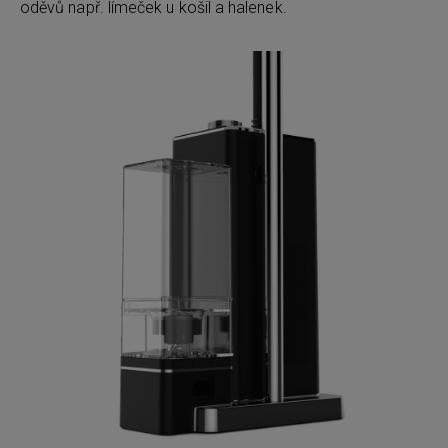
oděvů např. límeček u košil a halenek.