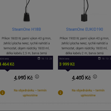
SteamOne H18B
SteamOne EUKID190
Příkon 1800 W, parní výkon 40 g/min,
Příkon 1900 W, parní výkon 40 g/min,
žehlící plocha nerez, rychlé nahřátí a
žehlící plocha nerez, rychlé nahřátí a
termostat, objem nádržky 1800 ml,
termostat, objem nádržky 1800 ml,
délka kabelu 2,5 m, barva černá
délka kabelu 2 m, barva černá
kční cena
18 : 13 : 22
Akční cena
18 : 13 : 
4 464 Kč
3 999 Kč
4 990
Kč
4 400
Kč
Na objednávku – termín
Na objednávku – termín
upřesníme
upřesníme