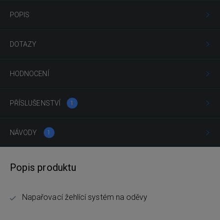
POPIS
DOTAZY
HODNOCENÍ
PŘÍSLUŠENSTVÍ
1
NÁVODY
1
Popis produktu
Napařovací žehlící systém na oděvy