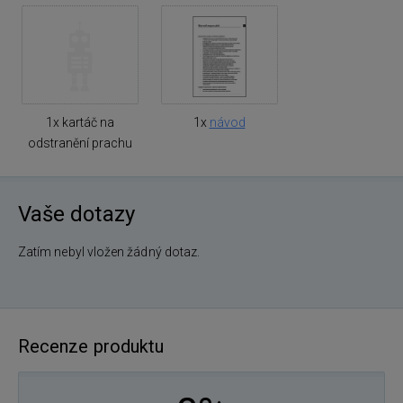
1x kartáč na
1x
návod
odstranění prachu
Vaše dotazy
Zatím nebyl vložen žádný dotaz.
Recenze produktu