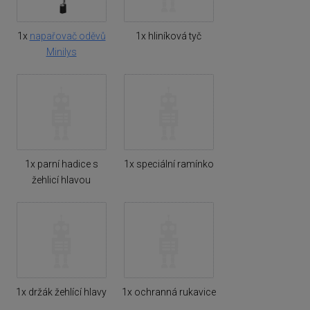
1x
napařovač oděvů
1x hliníková tyč
Minilys
1x parní hadice s
1x speciální ramínko
žehlicí hlavou
1x držák žehlící hlavy
1x ochranná rukavice