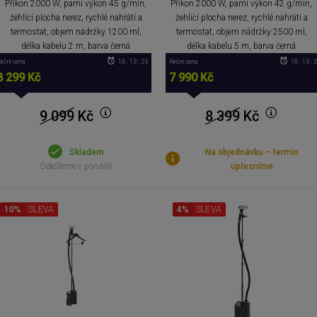
Příkon 2000 W, parní výkon 45 g/min,
Příkon 2000 W, parní výkon 42 g/min,
žehlící plocha nerez, rychlé nahřátí a
žehlící plocha nerez, rychlé nahřátí a
termostat, objem nádržky 1200 ml,
termostat, objem nádržky 2500 ml,
délka kabelu 2 m, barva černá
délka kabelu 5 m, barva černá
kční cena
18 : 13 : 22
Akční cena
18 : 13 : 
8 299 Kč
7 990 Kč
9 099
Kč
8 399
Kč
Skladem
Na objednávku – termín
Odešleme v pondělí
upřesníme
10%
SLEVA
4%
SLEVA