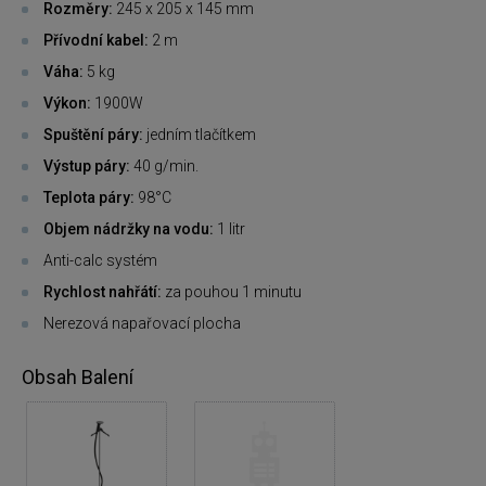
Rozměry:
245 x 205 x 145 mm
Přívodní kabel:
2 m
Váha:
5 kg
Výkon:
1900W
Spuštění páry:
jedním tlačítkem
Výstup páry:
40 g/min.
Teplota páry:
98°C
Objem nádržky na vodu:
1 litr
Anti-calc systém
Rychlost nahřátí:
za pouhou 1 minutu
Nerezová napařovací plocha
Obsah Balení