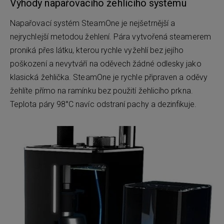
Výhody napařovacího žehlícího systému
Napařovací systém SteamOne je nejšetrnější a
nejrychlejší metodou žehlení. Pára vytvořená steamerem
proniká přes látku, kterou rychle vyžehlí bez jejího
poškození a nevytváří na oděvech žádné odlesky jako
klasická žehlička. SteamOne je rychle připraven a oděvy
žehlíte přímo na ramínku bez použití žehlicího prkna.
Teplota páry 98°C navíc odstraní pachy a dezinfikuje.