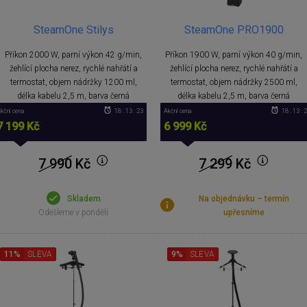
SteamOne Stilys
SteamOne PRO1900
Příkon 2000 W, parní výkon 42 g/min,
Příkon 1900 W, parní výkon 40 g/min,
žehlící plocha nerez, rychlé nahřátí a
žehlící plocha nerez, rychlé nahřátí a
termostat, objem nádržky 1200 ml,
termostat, objem nádržky 2500 ml,
délka kabelu 2,5 m, barva černá
délka kabelu 2,5 m, barva černá
kční cena
18 : 13 : 22
Akční cena
18 : 13 : 
7 199 Kč
6 999 Kč
7 990
Kč
7 299
Kč
Skladem
Na objednávku – termín
Odešleme v pondělí
upřesníme
11%
SLEVA
9%
SLEVA