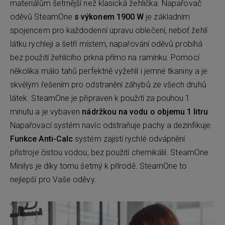
materiálům šetrnější než klasická žehlička. Napařovač
oděvů SteamOne
s výkonem 1900 W
je základním
spojencem pro každodenní úpravu oblečení, neboť žehlí
látku rychleji a šetří místem, napařování oděvů probíhá
bez použití žehlícího prkna přímo na ramínku. Pomocí
několika málo tahů perfektně vyžehlí i jemné tkaniny a je
skvělým řešením pro odstranění záhybů ze všech druhů
látek. SteamOne je připraven k použití za pouhou 1
minutu a je vybaven
nádržkou na vodu o objemu 1 litru
.
Napařovací systém navíc odstraňuje pachy a dezinfikuje.
Funkce Anti-Calc
systém zajistí rychlé odvápnění
přístroje čistou vodou, bez použití chemikálií. SteamOne
Minilys je díky tomu šetrný k přírodě. SteamOne to
nejlepší pro Vaše oděvy.