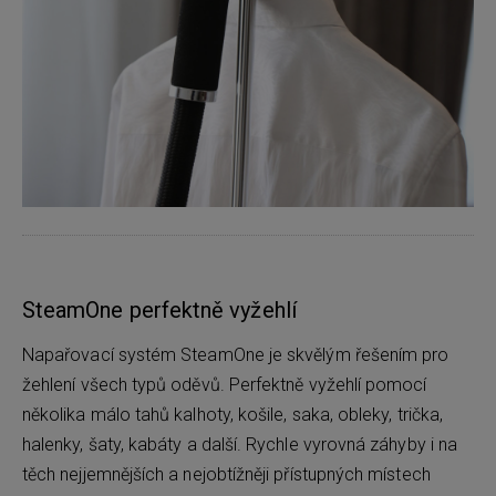
SteamOne perfektně vyžehlí
Napařovací systém SteamOne je skvělým řešením pro
žehlení všech typů oděvů. Perfektně vyžehlí pomocí
několika málo tahů kalhoty, košile, saka, obleky, trička,
halenky, šaty, kabáty a další. Rychle vyrovná záhyby i na
těch nejjemnějších a nejobtížněji přístupných místech