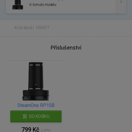
K tomuto modelu
Kód zboží: 106477
Příslušenství
SteamOne RP10B
DO KOŠÍKU
799 Kč
s DPH