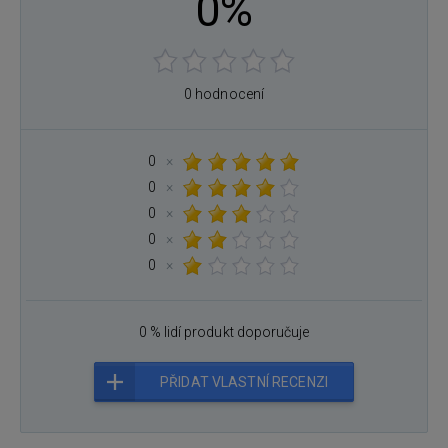
0%
0 hodnocení
0
×
0
×
0
×
0
×
0
×
0 % lidí produkt doporučuje
PŘIDAT VLASTNÍ RECENZI