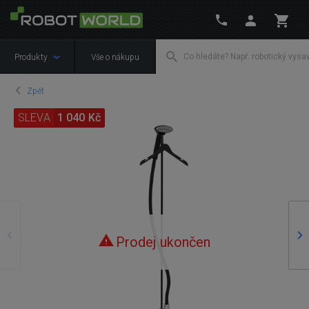
Produkty
Vše o nákupu
Zpět
SLEVA
1 040 Kč
Předchozí
Ná
Prodej ukončen