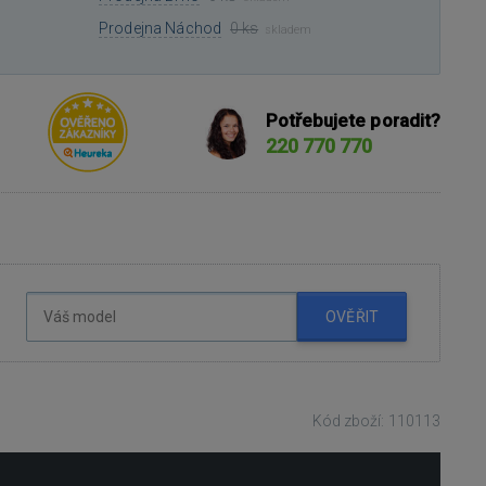
Prodejna Náchod
0 ks
skladem
Potřebujete poradit?
220 770 770
OVĚŘIT
Kód zboží: 110113