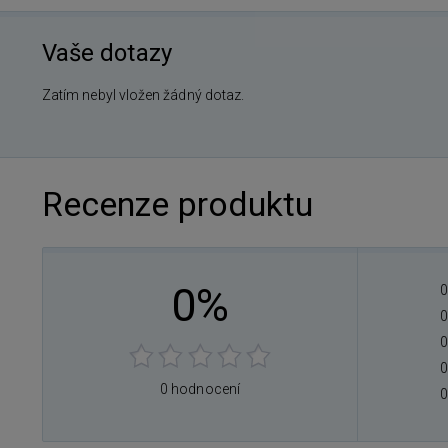
Vaše dotazy
Zatím nebyl vložen žádný dotaz.
Recenze produktu
0%
0
0
0
0
0 hodnocení
0