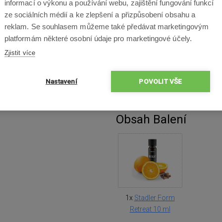
informací o výkonu a používání webu, zajištění fungování funkcí
ze sociálních médií a ke zlepšení a přizpůsobení obsahu a
reklam. Se souhlasem můžeme také předávat marketingovým
platformám některé osobní údaje pro marketingové účely.
Zjistit více
Nastavení
POVOLIT VŠE
Obsah Balení
1x
Stadler Form
Retreat 10 ml