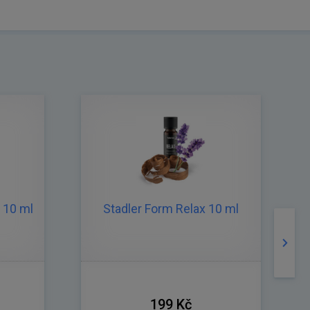
 10 ml
Stadler Form Relax 10 ml
Násle
199 Kč