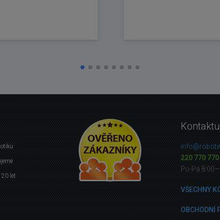
Kontaktu
info@robotw
botiku
220 770 770
ujeme
Po-Pá 8:00—
 20 let
VŠECHNY K
OBCHODNÍ 