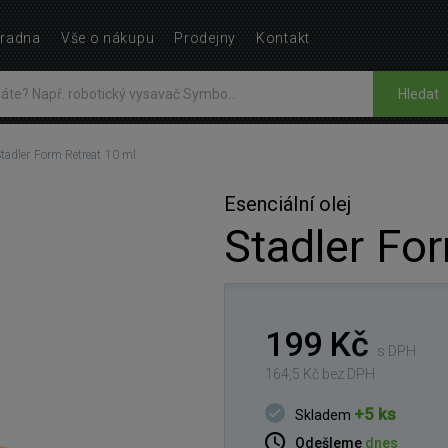
radna
Vše o nákupu
Prodejny
Kontakt
Hledat
tadler Form Retreat 10 ml
Esenciální olej
Stadler Fo
199 Kč
s DPH
164,5 Kč bez DPH
+5 ks
Skladem
Odešleme
dnes