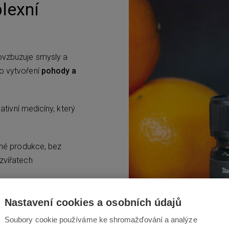
plexní
ovzbuzuje smysly a
 o vytvoření
pohody a
nativní medicíny, který
elné produkce, bez
zvířatech
itních rostlinných esencí,
mosféry
Nastavení cookies a osobních údajů
Soubory cookie používáme ke shromažďování a analýze