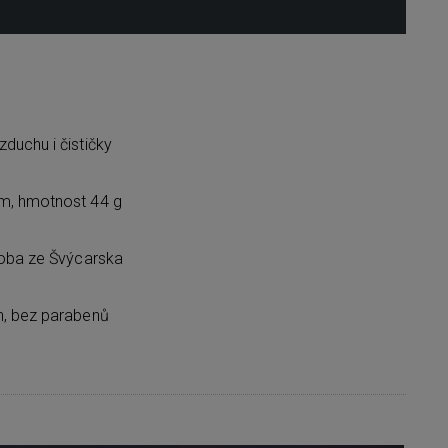
duchu i čističky
m, hmotnost 44 g
roba ze Švýcarska
h, bez parabenů