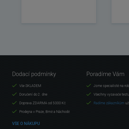
Dodací podmínky
Poradíme Vám
Vše SKLADEM
Jsme specialisté na ro
Doručení do 2. dne
Všechny vysavače test
Doprava ZDARMA od 5000 Kč
Radíme zákazníkům
už
Prodejna v Praze, Brně a Náchodě
VŠE O NÁKUPU