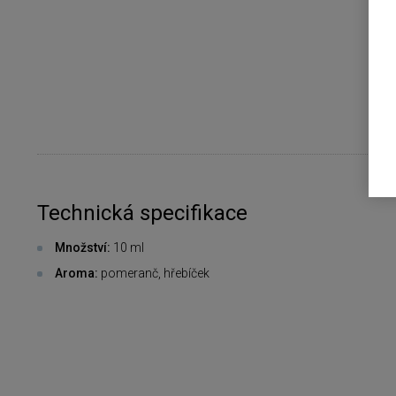
Technická specifikace
Množství:
10 ml
Aroma:
pomeranč, hřebíček