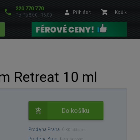
220 770 770
Přihlásit
Košík
Po-Pá 8:00—16:00
rm Retreat 10 ml
Do košíku
Prodejna Praha
0 ks
skladem
Prodejna Brno
0 ks
skladem