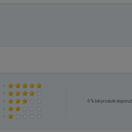
×
×
×
0 % lidí produkt doporu
×
×