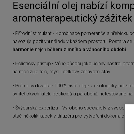
Esenciální olej nabízí kom
aromaterapeutický zážitek
• Přírodní stimulant - Kombinace pomeranče a hřebíčku p
navozuje pozitivní náladu v každém prostoru. Postará se
harmonie
nejen
během zimního a vánočního období
.
• Holistický přístup - Vůně působí jako účinný nástroj alter
harmonizuje tělo, mysl i celkový zdravotní stav
• Prémiová kvalita - 100% čisté oleje z ekologicky udržit
syntetických látek, pesticidů a parabenů, netestované na 
• Švýcarská expertíza - Vyrobeno specialisty z vysoce kval
stačí několik kapek v difuzéru pro vytvoření dokonalé at