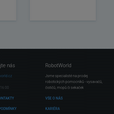
jte nás
RobotWorld
orld.cz
Jsme specialisté na prodej
robotických pomocníků - vysavačů,
16:00
čističů, mopů či sekaček
ONTAKTY
VŠE O NÁS
PODMÍNKY
KARIÉRA