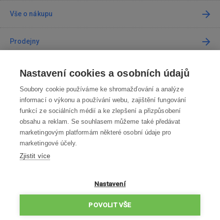
Vše o nákupu
Prodejny
Kontakt
Nastavení cookies a osobních údajů
Soubory cookie používáme ke shromažďování a analýze
Kontaktujte nás
informací o výkonu a používání webu, zajištění fungování
funkcí ze sociálních médií a ke zlepšení a přizpůsobení
info@robotworld.cz
obsahu a reklam. Se souhlasem můžeme také předávat
marketingovým platformám některé osobní údaje pro
220 770 770
Po-Pá 8:00—16:00
marketingové účely.
Zjistit více
VŠECHNY KONTAKTY
OBCHODNÍ PODMÍNKY
Nastavení
ZÁSADY OCHRANY OSOBNÍCH ÚDAJŮ
POVOLIT VŠE