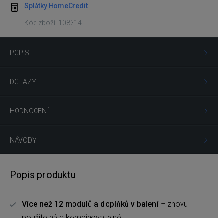
Splátky HomeCredit
Kód zboží: 108314
POPIS
DOTAZY
HODNOCENÍ
NÁVODY
Popis produktu
Více než 12 modulů a doplňků v balení
– znovu
použitelné a kombinovatelné