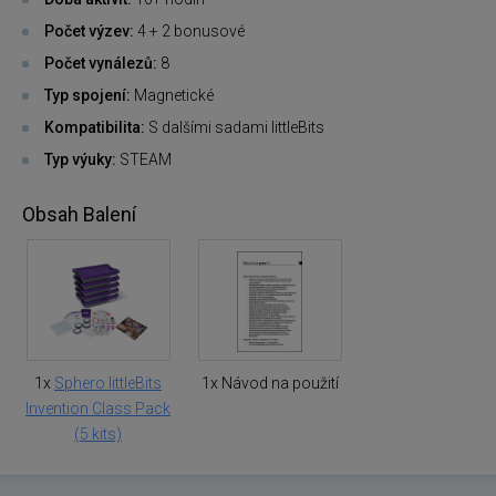
Počet výzev:
4 + 2 bonusové
Počet vynálezů:
8
Typ spojení:
Magnetické
Kompatibilita:
S dalšími sadami littleBits
Typ výuky:
STEAM
Obsah Balení
1x
Sphero littleBits
1x Návod na použití
Invention Class Pack
(5 kits)