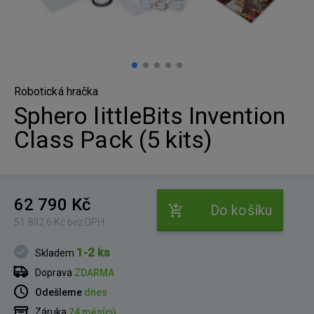
Robotická hračka
Sphero littleBits Invention
Class Pack (5 kits)
62 790 Kč
Do košíku
51 892,6 Kč bez DPH
1-2 ks
Skladem
Doprava
ZDARMA
Odešleme
dnes
Záruka
24 měsíců