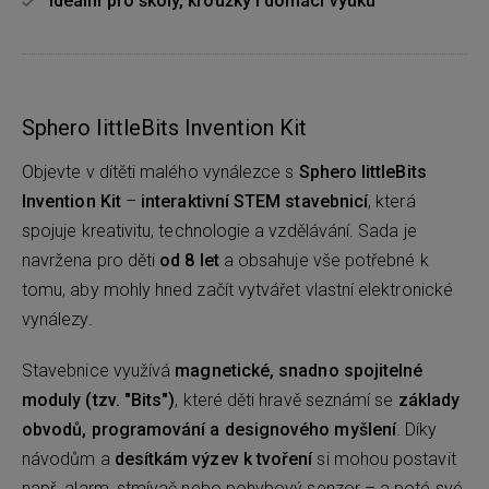
Ideální pro školy, kroužky i domácí výuku
Sphero littleBits Invention Kit
Objevte v dítěti malého vynálezce s
Sphero littleBits
Invention Kit
–
interaktivní STEM stavebnicí
, která
spojuje kreativitu, technologie a vzdělávání. Sada je
navržena pro děti
od 8 let
a obsahuje vše potřebné k
tomu, aby mohly hned začít vytvářet vlastní elektronické
vynálezy.
Stavebnice využívá
magnetické, snadno spojitelné
moduly (tzv. "Bits")
, které děti hravě seznámí se
základy
obvodů, programování a designového myšlení
. Díky
návodům a
desítkám výzev k tvoření
si mohou postavit
např. alarm, stmívač nebo pohybový senzor – a poté své