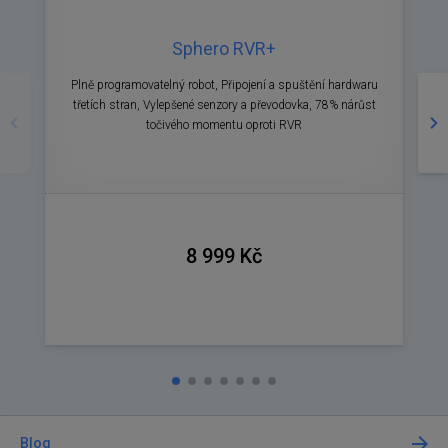
Sphero RVR+
Předchozí
Ná
Plně programovatelný robot, Připojení a spuštění hardwaru
třetích stran, Vylepšené senzory a převodovka, 78% nárůst
točivého momentu oproti RVR
8 999 Kč
Blog