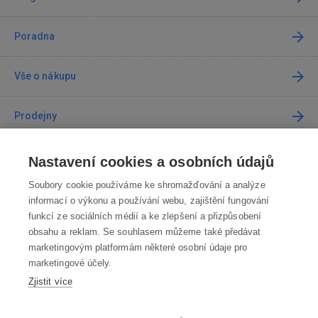
Poradna
Vše o nákupu
Prodejny
Kontakt
Nastavení cookies a osobních údajů
Soubory cookie používáme ke shromažďování a analýze
Kontaktujte nás
informací o výkonu a používání webu, zajištění fungování
funkcí ze sociálních médií a ke zlepšení a přizpůsobení
info@robotworld.cz
obsahu a reklam. Se souhlasem můžeme také předávat
marketingovým platformám některé osobní údaje pro
220 770 770
Po-Pá 8:00—16:00
marketingové účely.
Zjistit více
VŠECHNY KONTAKTY