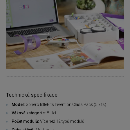
Technická specifikace
Model:
Sphero littleBits Invention Class Pack (5 kits)
Věková kategorie:
8+ let
Počet modulů:
Více než 12 typů modulů
Doba aktivit:
16+ hodin