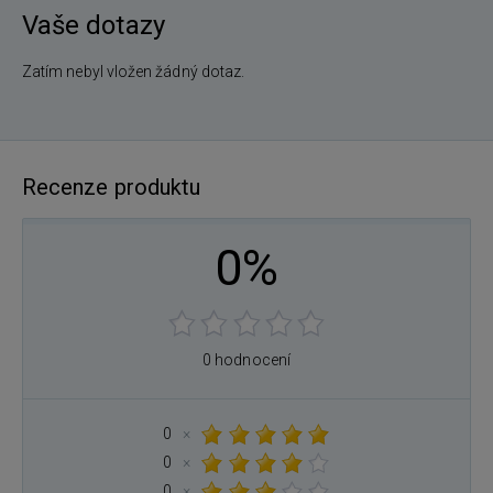
Vaše dotazy
Zatím nebyl vložen žádný dotaz.
Recenze produktu
0%
0 hodnocení
0
×
0
×
0
×