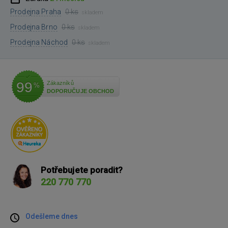
Prodejna Praha
0 ks
skladem
Prodejna Brno
0 ks
skladem
Prodejna Náchod
0 ks
skladem
99
Zákazníků
%
DOPORUČUJE OBCHOD
Potřebujete poradit?
220 770 770
Odešleme dnes