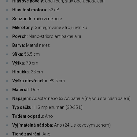
Hlasové povely:
open can, stay open, close can
Hlasitost motoru:
52 dB
Senzor:
Infračervené pole
Mikrofony:
3 integrované v trojúhelníku
Povrch:
Nano-stříbro antibakteriální
Barva:
Matná nerez
Šířka:
56,5 cm
Výška:
70 cm
Hloubka:
33 cm
Výška otevřeného:
89,5 cm
Materiál:
Ocel
Napájení:
Adaptér nebo 6x AA baterie (nejsou součástí balení)
Typ sáčku:
H Simplehuman (30-35 L)
Třídění odpadu:
Ano
Vyjímatelná nádoba:
Ano (24 L s kovovým uchem)
Tiché zavírání:
Ano