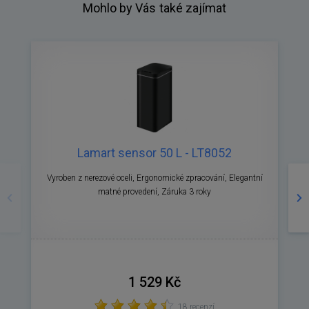
Mohlo by Vás také zajímat
Lamart sensor 50 L - LT8052
Předchozí
Ná
Vyroben z nerezové oceli, Ergonomické zpracování, Elegantní
matné provedení, Záruka 3 roky
1 529 Kč
18 recenzí