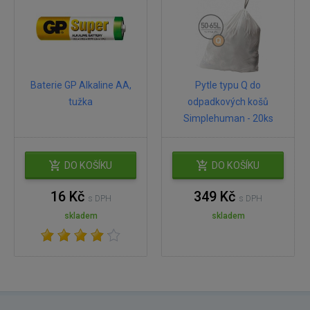
Baterie GP Alkaline AA,
Pytle typu Q do
tužka
odpadkových košů
Simplehuman - 20ks
DO KOŠÍKU
DO KOŠÍKU
16 Kč
349 Kč
s DPH
s DPH
skladem
skladem