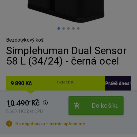
Bezdotykový koš
Simplehuman Dual Sensor
58 L (34/24) - černá ocel
9 890 Kč
Právě dnes!
AKČNÍ CENA
10 490 Kč
Do košíku
8 669,4 Kč bez DPH
Na objednávku – termín upřesníme