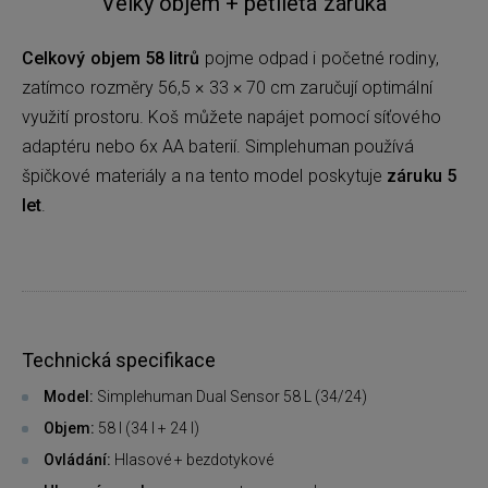
Velký objem + pětiletá záruka
Celkový objem 58 litrů
pojme odpad i početné rodiny,
zatímco rozměry 56,5 × 33 × 70 cm zaručují optimální
využití prostoru. Koš můžete napájet pomocí síťového
adaptéru nebo 6x AA baterií. Simplehuman používá
špičkové materiály a na tento model poskytuje
záruku 5
let
.
Technická specifikace
Model:
Simplehuman Dual Sensor 58 L (34/24)
Objem:
58 l (34 l + 24 l)
Ovládání:
Hlasové + bezdotykové