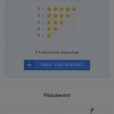
0
×
0
×
0
×
0
×
0
×
0 % lidí produkt doporučuje
PŘIDAT VLASTNÍ RECENZI
Příslušenství