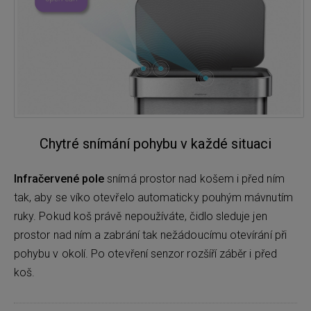
Chytré snímání pohybu v každé situaci
Infračervené pole
snímá prostor nad košem i před ním
tak, aby se víko otevřelo automaticky pouhým mávnutím
ruky. Pokud koš právě nepoužíváte, čidlo sleduje jen
prostor nad ním a zabrání tak nežádoucímu otevírání při
pohybu v okolí. Po otevření senzor rozšíří záběr i před
koš.