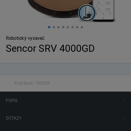
Robotický vysavač
Sencor SRV 4000GD
Kód zboží: 103269
POPIS
DOTAZY