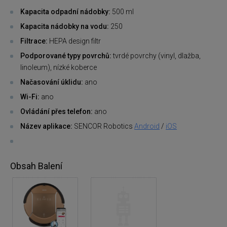
Kapacita odpadní nádobky:
500 ml
Kapacita nádobky na vodu:
250
Filtrace:
HEPA design filtr
Podporované typy povrchů:
tvrdé povrchy (vinyl, dlažba,
linoleum), nízké koberce
Načasování úklidu:
ano
Wi-Fi:
ano
Ovládání přes telefon:
ano
Název aplikace:
SENCOR Robotics
Android
/
iOS
Obsah Balení