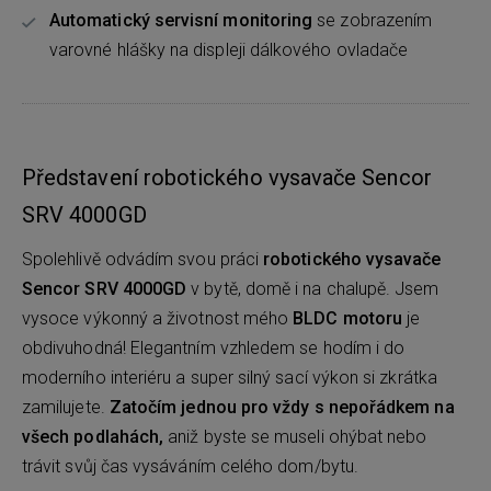
Automatický servisní monitoring
se zobrazením
varovné hlášky na displeji dálkového ovladače
Představení robotického vysavače Sencor
SRV 4000GD
Spolehlivě odvádím svou práci
robotického vysavače
Sencor SRV 4000GD
v bytě, domě i na chalupě. Jsem
vysoce výkonný a životnost mého
BLDC motoru
je
obdivuhodná! Elegantním vzhledem se hodím i do
moderního interiéru a super silný sací výkon si zkrátka
zamilujete.
Zatočím jednou pro vždy s nepořádkem na
všech podlahách,
aniž byste se museli ohýbat nebo
trávit svůj čas vysáváním celého dom/bytu.