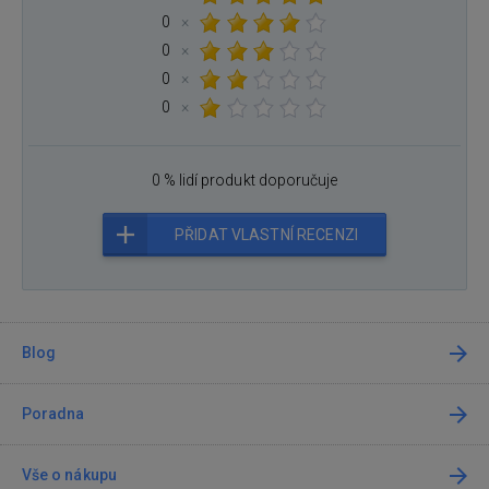
0
×
0
×
0
×
0
×
0 % lidí produkt doporučuje
PŘIDAT VLASTNÍ RECENZI
Blog
Poradna
Vše o nákupu