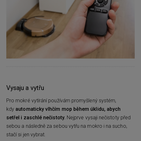
Vysaju a vytřu
Pro mokré vytírání používám promyšlený systém,
kdy
automaticky vlhčím mop během úklidu, abych
setřel i zaschlé nečistoty.
Nejprve vysaji nečistoty před
sebou a následně za sebou vytřu na mokro i na sucho,
stačí si jen vybrat.