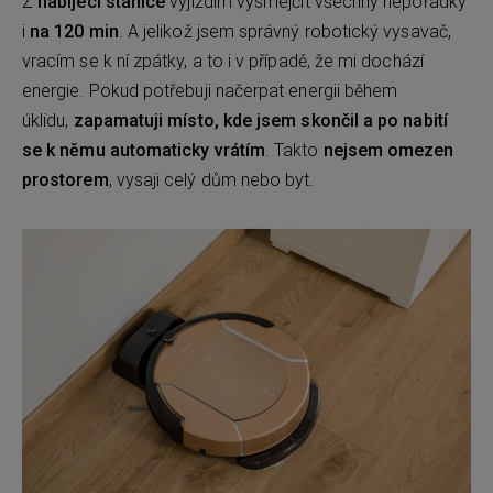
Z
nabíjecí stanice
vyjíždím vysmejčit všechny nepořádky
i
na 120 min
. A jelikož jsem správný robotický vysavač,
vracím se k ní zpátky, a to i v případě, že mi dochází
energie. Pokud potřebuji načerpat energii během
úklidu,
zapamatuji místo, kde jsem skončil a po nabití
se k němu automaticky vrátím
. Takto
nejsem omezen
prostorem
, vysaji celý dům nebo byt.