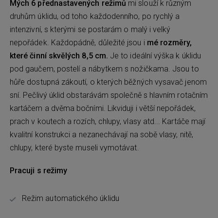
Mých 6 přednastavených režimů
mi slouží k různým
druhům úklidu, od toho každodenního, po rychlý a
intenzivní, s kterými se postarám o malý i velký
nepořádek. Každopádně, důležité jsou i
mé rozměry,
které činní skvělých 8,5 cm.
Je to ideální výška k úklidu
pod gaučem, postelí a nábytkem s nožičkama. Jsou to
hůře dostupná zákoutí, o kterých běžných vysavač jenom
sní. Pečlivý úklid obstarávám společně s hlavním rotačním
kartáčem a dvěma bočními. Likviduji i větší nepořádek,
prach v koutech a rozích, chlupy, vlasy atd... Kartáče mají
kvalitní konstrukci a nezanechávají na sobě vlasy, nitě,
chlupy, které byste museli vymotávat.
Pracuji s režimy
Režim automatického úklidu