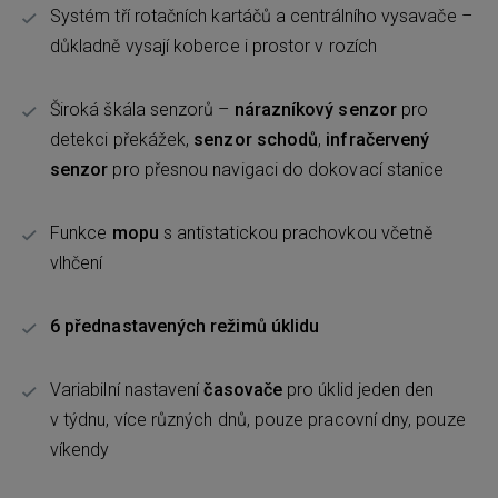
Systém tří rotačních kartáčů a centrálního vysavače –
důkladně vysají koberce i prostor v rozích
Široká škála senzorů –
nárazníkový senzor
pro
detekci překážek,
senzor schodů
,
infračervený
senzor
pro přesnou navigaci do dokovací stanice
Funkce
mopu
s antistatickou prachovkou včetně
vlhčení
6 přednastavených režimů úklidu
Variabilní nastavení
časovače
pro úklid jeden den
v týdnu, více různých dnů, pouze pracovní dny, pouze
víkendy