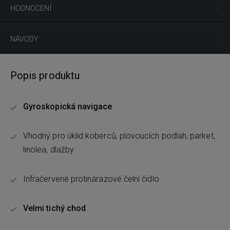
HODNOCENÍ
NÁVODY
Popis produktu
Gyroskopická navigace
Vhodný pro úklid koberců, plovoucích podlah, parket,
linolea, dlažby
Infračervené protinárazové čelní čidlo
Velmi tichý chod