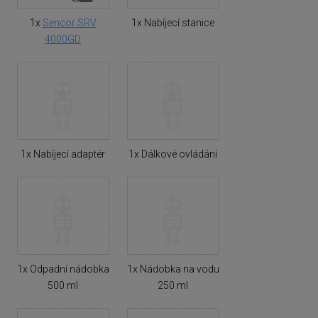
1x
Sencor SRV
1x Nabíjecí stanice
4000GD
1x Nabíjecí adaptér
1x Dálkové ovládání
1x Odpadní nádobka
1x Nádobka na vodu
500 ml
250 ml