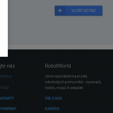
VLOŽIT DOTAZ
jte nás
RobotWorld
orld.cz
Jsme specialisté na prodej
robotických pomocníků - vysavačů,
16:00
čističů, mopů či sekaček
ONTAKTY
VŠE O NÁS
PODMÍNKY
KARIÉRA