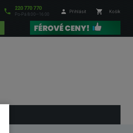
220 770 770
Přihlásit
Košík
Po-Pá 8:00—16:00