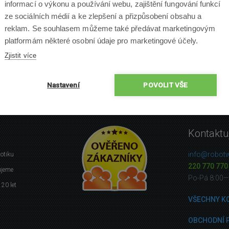
informací o výkonu a používání webu, zajištění fungování funkcí
ze sociálních médií a ke zlepšení a přizpůsobení obsahu a
reklam. Se souhlasem můžeme také předávat marketingovým
platformám některé osobní údaje pro marketingové účely.
VLOŽIT DOTAZ
Zjistit více
Nastavení
POVOLIT VŠE
Kontaktu
info@robotw
botiku
220 770 770
ujeme
Po-Pá 8:00—
 20 let
VŠECHNY K
OBCHODNÍ 