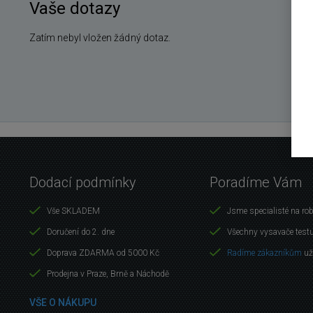
Vaše dotazy
Zatím nebyl vložen žádný dotaz.
Dodací podmínky
Poradíme Vám
Vše SKLADEM
Jsme specialisté na ro
Doručení do 2. dne
Všechny vysavače test
Doprava ZDARMA od 5000 Kč
Radíme zákazníkům
už
Prodejna v Praze, Brně a Náchodě
VŠE O NÁKUPU