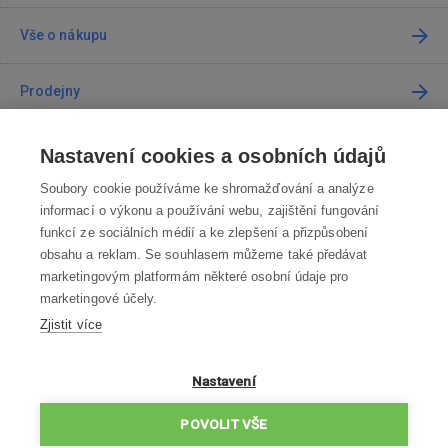
Vše o nákupu
Prodejny
Kontakt
Nastavení cookies a osobních údajů
Soubory cookie používáme ke shromažďování a analýze
Kontaktujte nás
informací o výkonu a používání webu, zajištění fungování
funkcí ze sociálních médií a ke zlepšení a přizpůsobení
info@robotworld.cz
obsahu a reklam. Se souhlasem můžeme také předávat
marketingovým platformám některé osobní údaje pro
220 770 770
Po-Pá 8:00—16:00
marketingové účely.
Zjistit více
VŠECHNY KONTAKTY
OBCHODNÍ PODMÍNKY
Nastavení
ZÁSADY OCHRANY OSOBNÍCH ÚDAJŮ
POVOLIT VŠE