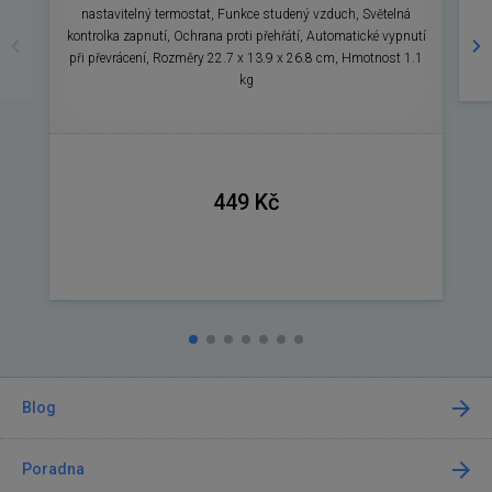
Předchozí
Ná
nastavitelný termostat, Funkce studený vzduch, Světelná
kontrolka zapnutí, Ochrana proti přehřátí, Automatické vypnutí
při převrácení, Rozměry 22.7 x 13.9 x 26.8 cm, Hmotnost 1.1
kg
449 Kč
Blog
Poradna