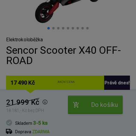
Elektrokoloběžka
Sencor Scooter X40 OFF-
ROAD
17 490 Kč
Právě dnes!
AKČNÍ CENA
21 999 Kč
Do košíku
18 181,- Kč bez DPH
3-5 ks
Skladem
Doprava
ZDARMA