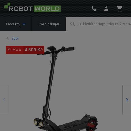
Produkty
Vše o nákupu
Zpět
SLEVA
4 509 Kč
Předchozí
Ná