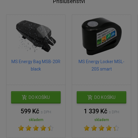
Příslušenství
MS Energy Bag MSB-20R
MS Energy Locker MSL-
black
20S smart
DO KOŠÍKU
DO KOŠÍKU
599 Kč
1 339 Kč
s DPH
s DPH
skladem
skladem