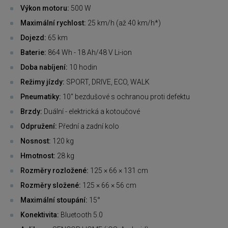
Výkon motoru:
500 W
Maximální rychlost:
25 km/h (až 40 km/h*)
Dojezd:
65 km
Baterie:
864 Wh - 18 Ah/48 V Li-ion
Doba nabíjení:
10 hodin
Režimy jízdy:
SPORT, DRIVE, ECO, WALK
Pneumatiky:
10" bezdušové s ochranou proti defektu
Brzdy:
Duální - elektrická a kotoučové
Odpružení:
Přední a zadní kolo
Nosnost:
120 kg
Hmotnost:
28 kg
Rozměry rozložené:
125 × 66 × 131 cm
Rozměry složené:
125 × 66 × 56 cm
Maximální stoupání:
15°
Konektivita:
Bluetooth 5.0