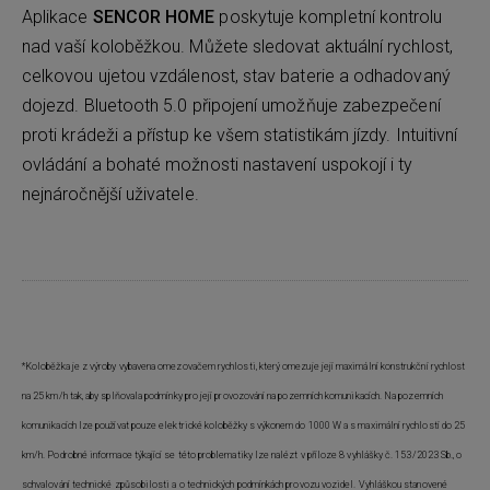
Aplikace
SENCOR HOME
poskytuje kompletní kontrolu
nad vaší koloběžkou. Můžete sledovat aktuální rychlost,
celkovou ujetou vzdálenost, stav baterie a odhadovaný
dojezd. Bluetooth 5.0 připojení umožňuje zabezpečení
proti krádeži a přístup ke všem statistikám jízdy. Intuitivní
ovládání a bohaté možnosti nastavení uspokojí i ty
nejnáročnější uživatele.
*Koloběžka je z výroby vybavena omezovačem rychlosti, který omezuje její maximální konstrukční rychlost
na 25 km/h tak, aby splňovala podmínky pro její provozování na pozemních komunikacích. Na pozemních
komunikacích lze používat pouze elektrické koloběžky s výkonem do 1000 W a s maximální rychlostí do 25
km/h. Podrobné informace týkající se této problematiky lze nalézt v příloze 8 vyhlášky č. 153/2023 Sb., o
schvalování technické způsobilosti a o technických podmínkách provozu vozidel. Vyhláškou stanovené