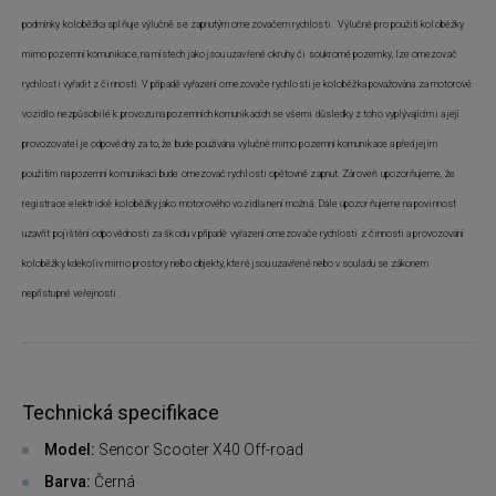
podmínky koloběžka splňuje výlučně se zapnutým omezovačem rychlosti. Výlučně pro použití koloběžky
mimo pozemní komunikace, na místech jako jsou uzavřené okruhy či soukromé pozemky, lze omezovač
rychlosti vyřadit z činnosti. V případě vyřazení omezovače rychlosti je koloběžka považována za motorové
vozidlo nezpůsobilé k provozu na pozemních komunikacích se všemi důsledky z toho vyplývajícími a její
provozovatel je odpovědný za to, že bude používána výlučně mimo pozemní komunikace a před jejím
použitím na pozemní komunikaci bude omezovač rychlosti opětovně zapnut. Zároveň upozorňujeme, že
registrace elektrické koloběžky jako motorového vozidla není možná. Dále upozorňujeme na povinnost
uzavřít pojištění odpovědnosti za škodu v případě vyřazení omezovače rychlosti z činnosti a provozování
koloběžky kdekoliv mimo prostory nebo objekty, které jsou uzavřené nebo v souladu se zákonem
nepřístupné veřejnosti.
Technická specifikace
Model:
Sencor Scooter X40 Off-road
Barva:
Černá