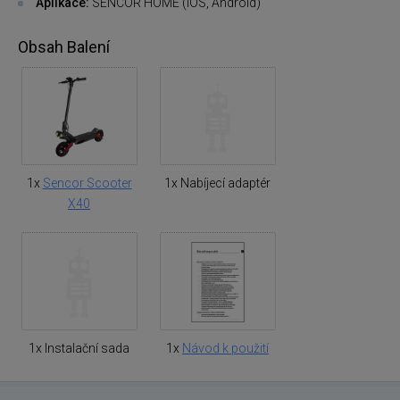
Aplikace:
SENCOR HOME (iOS, Android)
Obsah Balení
1x
Sencor Scooter
1x Nabíjecí adaptér
X40
1x Instalační sada
1x
Návod k použití