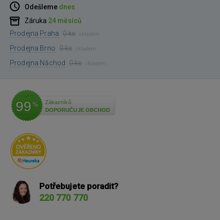
Odešleme
dnes
Záruka
24 měsíců
Prodejna Praha
0 ks
skladem
Prodejna Brno
0 ks
skladem
Prodejna Náchod
0 ks
skladem
99
Zákazníků
%
DOPORUČUJE OBCHOD
Potřebujete poradit?
220 770 770