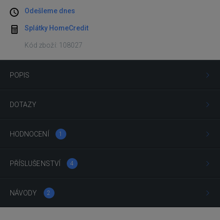
Odešleme dnes
Splátky HomeCredit
Kód zboží: 108027
POPIS
DOTAZY
HODNOCENÍ
1
PŘÍSLUŠENSTVÍ
4
NÁVODY
2