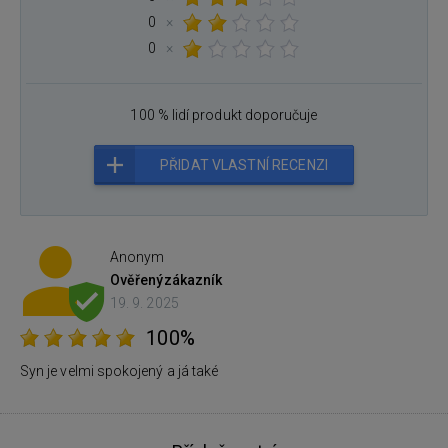
0
×
0
×
100 % lidí produkt doporučuje
PŘIDAT VLASTNÍ RECENZI
Anonym
Ověřený
zákazník
19. 9. 2025
100%
Syn je velmi spokojený a já také