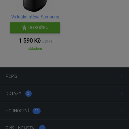
Virtuální stěna Samsung
DO KOŠÍKU
1 590 Kč
s DPH
skladem
POPIS
DOTAZY
2
HODNOCENÍ
22
PŘÍSLUŠENSTVÍ
1