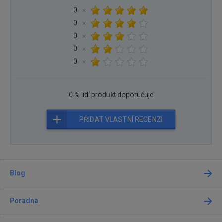
0
×
0
×
0
×
0
×
0
×
0 % lidí produkt doporučuje
PŘIDAT VLASTNÍ RECENZI
Blog
Poradna