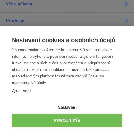
Vše o nákupu
Prodejny
Kontakt
Nastavení cookies a osobních údajů
Soubory cookie používáme ke shromažďování a analýze
Kontaktujte nás
informací o výkonu a používání webu, zajištění fungování
funkcí ze sociálních médií a ke zlepšení a přizpůsobení
info@robotworld.cz
obsahu a reklam. Se souhlasem můžeme také předávat
marketingovým platformám některé osobní údaje pro
220 770 770
Po-Pá 8:00—16:00
marketingové účely.
Zjistit více
VŠECHNY KONTAKTY
OBCHODNÍ PODMÍNKY
Nastavení
ZÁSADY OCHRANY OSOBNÍCH ÚDAJŮ
POVOLIT VŠE