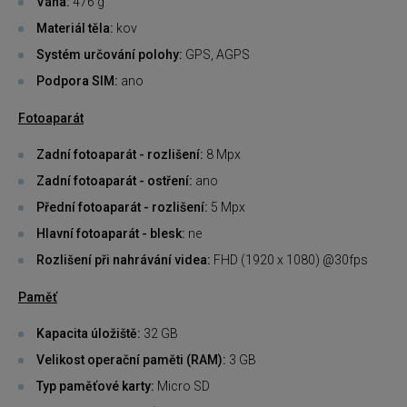
Váha:
476 g
Materiál těla:
kov
Systém určování polohy:
GPS, AGPS
Podpora SIM:
ano
Fotoaparát
Zadní fotoaparát - rozlišení:
8 Mpx
Zadní fotoaparát - ostření:
ano
Přední fotoaparát - rozlišení:
5 Mpx
Hlavní fotoaparát - blesk:
ne
Rozlišení při nahrávání videa:
FHD (1920 x 1080) @30fps
Paměť
Kapacita úložiště:
32 GB
Velikost operační paměti (RAM):
3 GB
Typ paměťové karty:
Micro SD