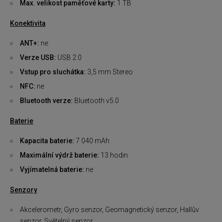
Max. velikost paměťové karty:
1 TB
Konektivita
ANT+:
ne
Verze USB:
USB 2.0
Vstup pro sluchátka:
3,5 mm Stereo
NFC:
ne
Bluetooth verze:
Bluetooth v5.0
Baterie
Kapacita baterie:
7 040 mAh
Maximální výdrž baterie:
13 hodin
Vyjímatelná baterie:
ne
Senzory
Akcelerometr, Gyro senzor, Geomagnetický senzor, Hallův
senzor, Světelný senzor