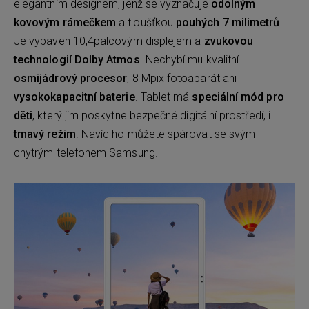
elegantním designem, jenž se vyznačuje
odolným
kovovým rámečkem
a tloušťkou
pouhých 7 milimetrů
.
Je vybaven 10,4palcovým displejem a
zvukovou
technologií Dolby Atmos
. Nechybí mu kvalitní
osmijádrový procesor
, 8 Mpix fotoaparát ani
vysokokapacitní baterie
. Tablet má
speciální mód pro
děti
, který jim poskytne bezpečné digitální prostředí, i
tmavý režim
. Navíc ho můžete spárovat se svým
chytrým telefonem Samsung.