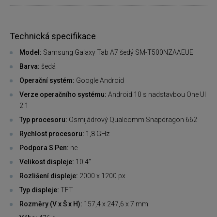
Technická specifikace
Model:
Samsung Galaxy Tab A7 šedý SM-T500NZAAEUE
Barva:
šedá
Operační systém:
Google Android
Verze operačního systému:
Android 10 s nadstavbou One UI
2.1
Typ procesoru:
Osmijádrový Qualcomm Snapdragon 662
Rychlost procesoru:
1,8 GHz
Podpora S Pen:
ne
Velikost displeje:
10.4"
Rozlišení displeje:
2000 x 1200 px
Typ displeje:
TFT
Rozměry (V x Š x H):
157,4 x 247,6 x 7 mm