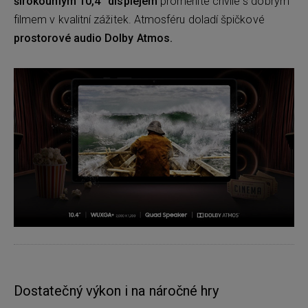
širokoúhlým 10,4'' displejem
proměníte chvíle s dobrým
filmem v kvalitní zážitek. Atmosféru doladí špičkové
prostorové audio Dolby Atmos.
Dostatečný výkon i na náročné hry