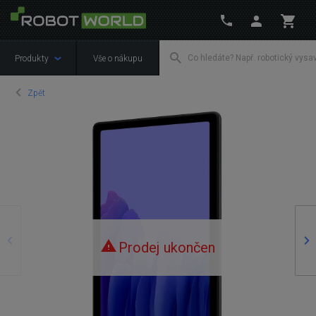
Produkty
Vše o nákupu
Zpět
Předchozí
Ná
Prodej ukončen