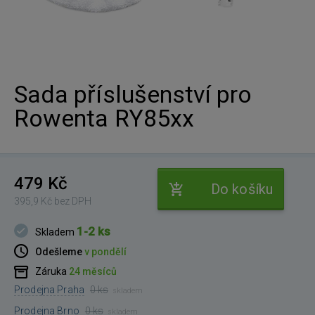
Sada příslušenství pro
Rowenta RY85xx
479 Kč
Do košíku
395,9 Kč bez DPH
1-2 ks
Skladem
Odešleme
v pondělí
Záruka
24 měsíců
Prodejna Praha
0 ks
skladem
Prodejna Brno
0 ks
skladem