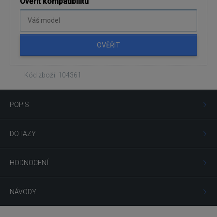
Ověřit kompatibilitu
OVĚŘIT
Kód zboží: 104361
POPIS
DOTAZY
HODNOCENÍ
NÁVODY