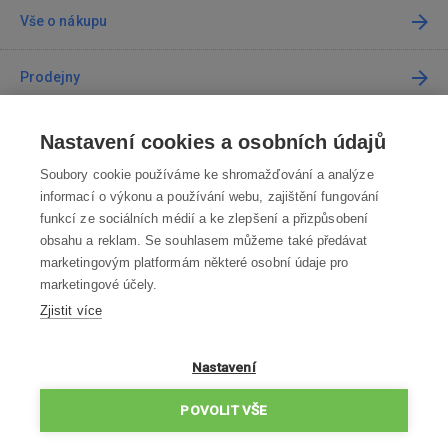
Vše o nákupu
Prodejny
Kontakt
Nastavení cookies a osobních údajů
Soubory cookie používáme ke shromažďování a analýze
Kontaktujte nás
informací o výkonu a používání webu, zajištění fungování
funkcí ze sociálních médií a ke zlepšení a přizpůsobení
info@robotworld.cz
obsahu a reklam. Se souhlasem můžeme také předávat
marketingovým platformám některé osobní údaje pro
220 770 770
Po-Pá 8:00—16:00
marketingové účely.
Zjistit více
VŠECHNY KONTAKTY
OBCHODNÍ PODMÍNKY
Nastavení
ZÁSADY OCHRANY OSOBNÍCH ÚDAJŮ
POVOLIT VŠE