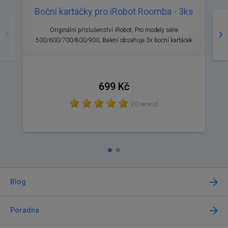
Boční kartáčky pro iRobot Roomba - 3ks
Předchozí
Ná
Originální příslušenství iRobot, Pro modely série
P
500/600/700/800/900, Balení obsahuje 3x boční kartáček
699 Kč
20 recenzí
Blog
Poradna