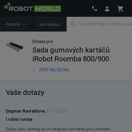
Produkty
Vše o nákupu
Dotazy pro
Sada gumových kartáčů
iRobot Roomba 800/900
ZPĚT NA DETAIL
Vaše dotazy
Dagmar Navratilova
31. 7. 2023
I robot rumba
Dobry den, ulomily se mi drzacky schranky pro umisteni