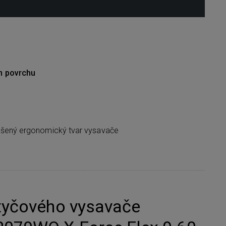
m povrchu
pšený ergonomický tvar vysavače
tyčového vysavače