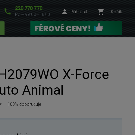
220 770 770
Přihlásit
Košík
Po-Pá 8:00—16:00
H2079WO X-Force
Auto Animal
100% doporučuje