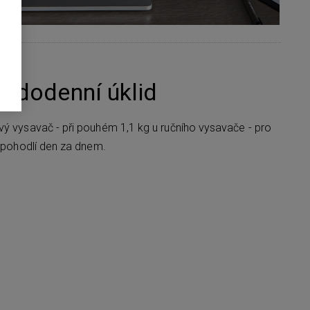
aždodenní úklid
vý vysavač - při pouhém 1,1 kg u ručního vysavače - pro
í pohodlí den za dnem.