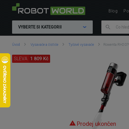
Blog
Po
VYBERTE SI KATEGORII
Nacházíte
Úvod
Vysavače a čističe
Tyčové vysavače
Rowenta RH2079
se
zde:
SLEVA
1 809 Kč
Prodej ukončen