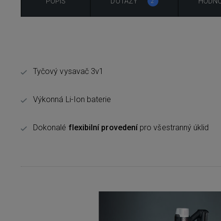
POPIS
DOTAZY
HODNO
2
Tyčový vysavač 3v1
Výkonná Li-Ion baterie
Dokonalé
flexibilní provedení
pro všestranný úklid