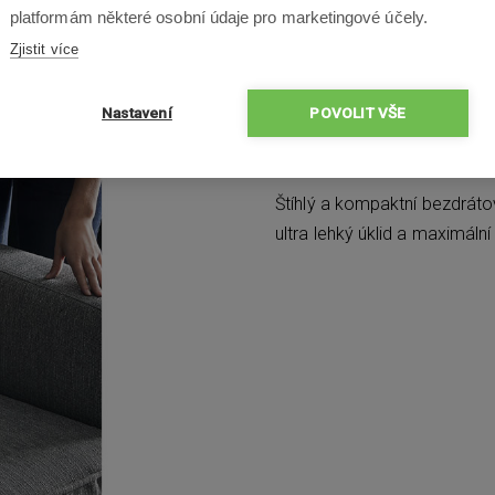
platformám některé osobní údaje pro marketingové účely.
Zjistit více
Nastavení
POVOLIT VŠE
Ideální pro k
Štíhlý a kompaktní bezdráto
ultra lehký úklid a maximáln