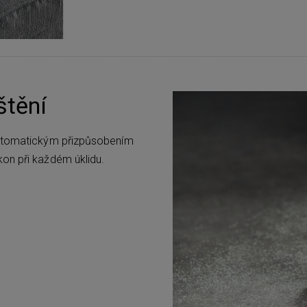
štění
automatickým přizpůsobením
on při každém úklidu.