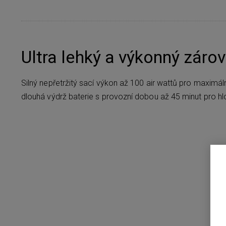
Ultra lehký a výkonný záro
Silný nepřetržitý sací výkon až 100 air wattů pro maximál
dlouhá výdrž baterie s provozní dobou až 45 minut pro hl