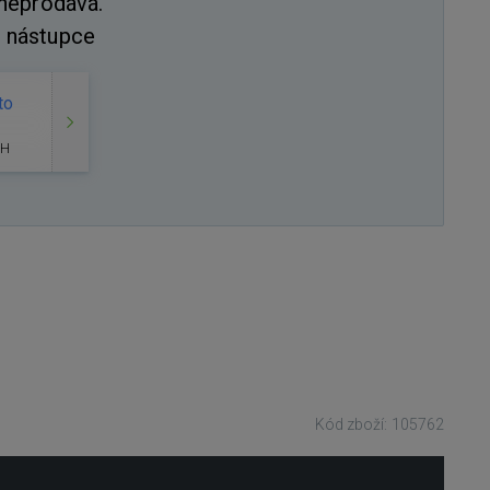
 neprodává.
 nástupce
to
WH
Kód zboží: 105762