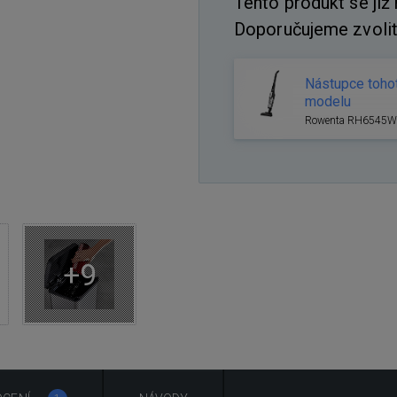
Tento produkt se již
Doporučujeme zvolit
Nástupce toho
modelu
Rowenta RH6545
+9