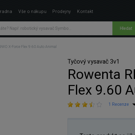
radna
Vše o nákupu
Prodejny
Kontakt
Hledat
WO X-Force Flex 9.60 Auto Animal
Tyčový vysavač 3v1
Rowenta R
Flex 9.60 
1 Recenze