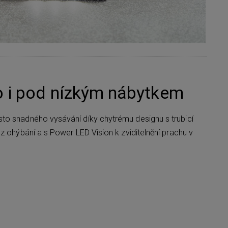
o i pod nízkým nábytkem
to snadného vysávání díky chytrému designu s trubicí
z ohýbání a s Power LED Vision k zviditelnění prachu v