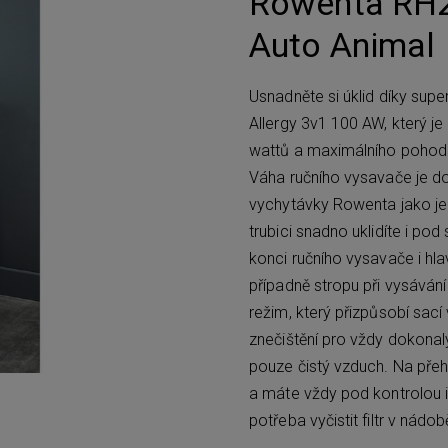
Rowenta RH2
Auto Animal
Usnadněte si úklid díky su
Allergy 3v1 100 AW, který 
wattů a maximálního pohodlí 
Váha ručního vysavače je do
vychytávky Rowenta jako je 
trubici snadno uklidíte i p
konci ručního vysavače i hla
případně stropu při vysáván
režim, který přizpůsobí sac
znečištění pro vždy dokonalý
pouze čistý vzduch. Na přeh
a máte vždy pod kontrolou i 
potřeba vyčistit filtr v nádo