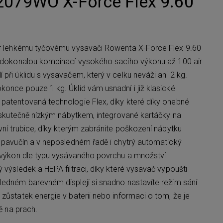
079WO X-Force Flex 9.60
per lehkému tyčovému vysavači Rowenta X-Force Flex 9.60
je dokonalou kombinací vysokého sacího výkonu až 100 air
při úklidu s vysavačem, který v celku neváži ani 2 kg.
konce pouze 1 kg. Úklid vám usnadní i již klasické
patentovaná technologie Flex, díky které díky ohebné
od skutečně nízkým nábytkem, integrované kartáčky na
vní trubice, díky kterým zabránite poškození nábytku
í pavučín a v neposledném řadě i chytrý automatický
í výkon dle typu vysávaného povrchu a množství
 výsledek a HEPA filtraci, díky které vysavač vypoušti
ledném barevném displeji si snadno nastavíte režim sání
zůstatek energie v baterii nebo informaci o tom, že je
bě na prach.