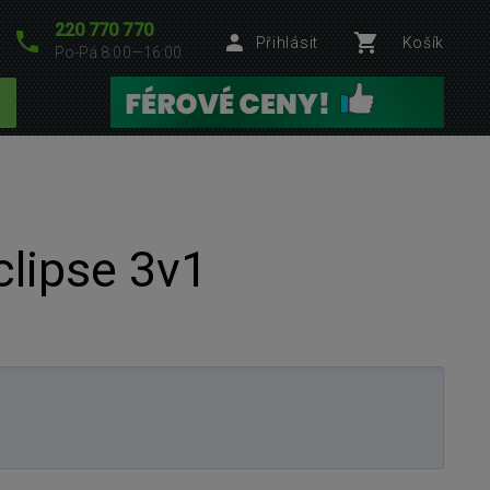
220 770 770
Přihlásit
Košík
Po-Pá 8:00—16:00
lipse 3v1