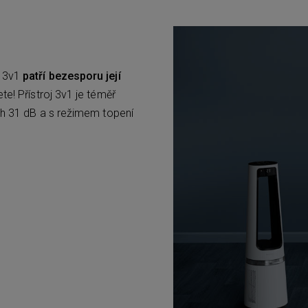
e 3v1
patří bezesporu její
te! Přístroj 3v1 je téměř
ých 31 dB a s režimem topení