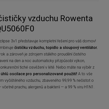
čističky vzduchu Rowenta
 QU5060F0
clipse 3v1 představuje kompletní řešení pro váš domov!
kombinuje
čističku vzduchu, topidlo a sloupový ventilátor.
 rok a zároveň je zdrojem stálého proudění čistého
tavení na den a noc automaticky přizpůsobí výkon,
onkurenční tiché osvěžení v létě. Nebo máte na výběr z
a úhlů oscilace pro personalizované použití!
A to vše
m vyčištěného vzduchu, zbaveného 99,99 % nečistot o
— včetně prachu, alergenů a bakterií — a 99 % viru H1N1.