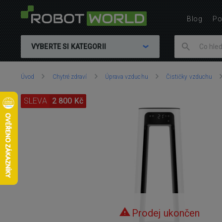
Blog
Po
VYBERTE SI KATEGORII
Nacházíte
Úvod
Chytré zdraví
Úprava vzduchu
Čističky vzduchu
se
zde:
SLEVA
2 800 Kč
Prodej ukončen