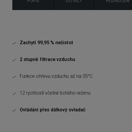
POPIS
DOTAZY
HODNOCENÍ
Zachytí 99,95 % nečistot
2 stupně filtrace vzduchu
Funkce ohřevu vzduchu až na 35°C
12 rychlostí včetně tichého režimu
Ovládání přes dálkový ovladač