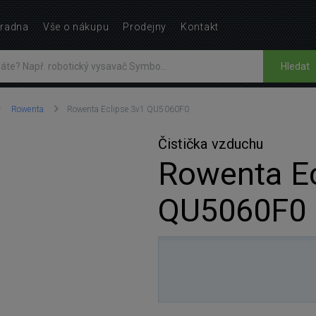
radna
Vše o nákupu
Prodejny
Kontakt
Hledat
Rowenta
Rowenta Eclipse 3v1 QU5060F0
Čistička vzduchu
Rowenta Ec
QU5060F0