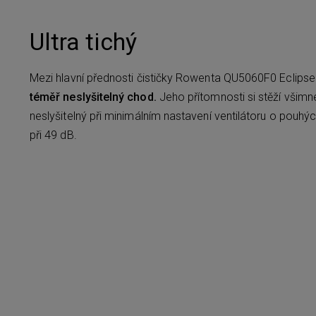
Ultra tichý
Mezi hlavní přednosti čističky Rowenta QU5060F0 Eclips
téměř neslyšitelný chod.
Jeho přítomnosti si stěží všimne
neslyšitelný při minimálním nastavení ventilátoru o pouh
při 49 dB.