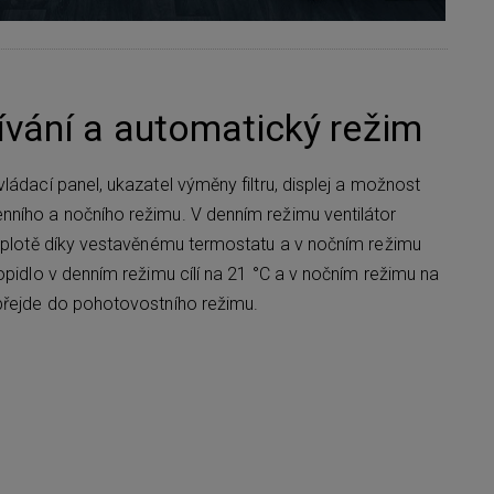
vání a automatický režim
ládací panel, ukazatel výměny filtru, displej a možnost
ního a nočního režimu. V denním režimu ventilátor
teplotě díky vestavěnému termostatu a v nočním režimu
opidlo v denním režimu cílí na 21 °C a v nočním režimu na
přejde do pohotovostního režimu.