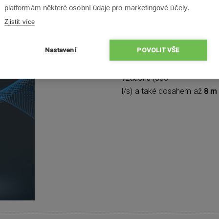
platformám některé osobní údaje pro marketingové účely.
Zjistit více
Bezkonkurenč
Nastavení
POVOLIT VŠE
Objevte intenzivní osvěžení
vzduchu (358
l/s) a také dosahem až
8 