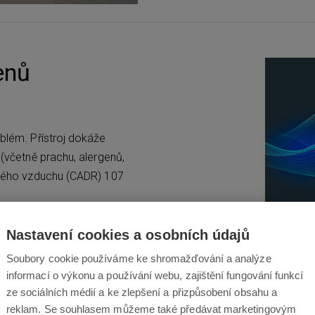
enů
oblém. Přístroj dokáže
 (včetně prachu, alergenů,
stvého vzduchu (CADR) 107
Nastavení cookies a osobních údajů
Soubory cookie používáme ke shromažďování a analýze
informací o výkonu a používání webu, zajištění fungování funkcí
ze sociálních médií a ke zlepšení a přizpůsobení obsahu a
reklam. Se souhlasem můžeme také předávat marketingovým