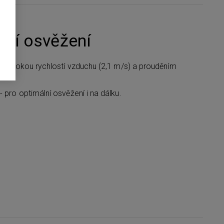
ní osvěžení
 s vysokou rychlostí vzduchu (2,1 m/s) a prouděním
m
- pro optimální osvěžení i na dálku.