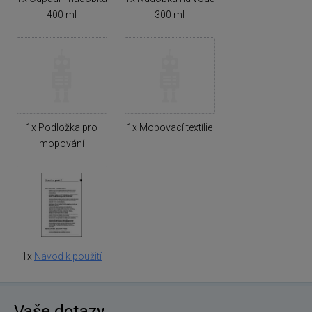
400 ml
300 ml
1x Podložka pro
1x Mopovací textílie
mopování
1x
Návod k použití
Vaše dotazy