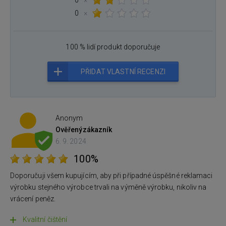
0
×
100 % lidí produkt doporučuje
PŘIDAT VLASTNÍ RECENZI
Anonym
Ověřený
zákazník
6. 9. 2024
100%
Doporučuji všem kupujícím, aby při případné úspěšné reklamaci
výrobku stejného výrobce trvali na výměně výrobku, nikoliv na
vrácení peněz.
Kvalitní čištění