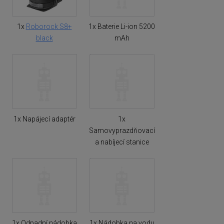
1x
Roborock S8+
1x Baterie Li-ion 5200
black
mAh
1x Napájecí adaptér
1x
Samovyprazdňovací
a nabíjecí stanice
1x Odpadní nádobka
1x Nádobka na vodu