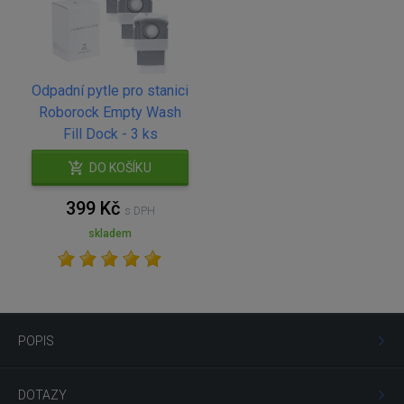
Odpadní pytle pro stanici
Roborock Empty Wash
Fill Dock - 3 ks
DO KOŠÍKU
399 Kč
s DPH
skladem
POPIS
DOTAZY