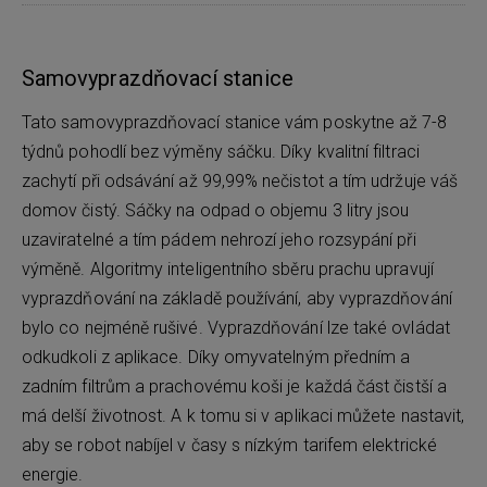
Samovyprazdňovací stanice
Tato samovyprazdňovací stanice vám poskytne až 7-8
týdnů pohodlí bez výměny sáčku. Díky kvalitní filtraci
zachytí při odsávání až 99,99% nečistot a tím udržuje váš
domov čistý. Sáčky na odpad o objemu 3 litry jsou
uzaviratelné a tím pádem nehrozí jeho rozsypání při
výměně. Algoritmy inteligentního sběru prachu upravují
vyprazdňování na základě používání, aby vyprazdňování
bylo co nejméně rušivé. Vyprazdňování lze také ovládat
odkudkoli z aplikace. Díky omyvatelným předním a
zadním filtrům a prachovému koši je každá část čistší a
má delší životnost. A k tomu si v aplikaci můžete nastavit,
aby se robot nabíjel v časy s nízkým tarifem elektrické
energie.