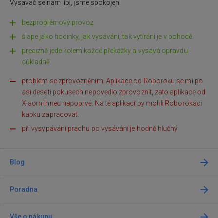
Vysavač se nám líbí, jsme spokojeni
bezproblémový provoz
šlape jako hodinky, jak vysávání, tak vytírání je v pohodě.
precizně jede kolem každé překážky a vysává opravdu
důkladně
problém se zprovozněním. Aplikace od Roboroku se mi po
asi deseti pokusech nepovedlo zprovoznit, zato aplikace od
Xiaomi hned napoprvé. Na té aplikaci by mohli Roborokáci
kapku zapracovat.
při vysypávání prachu po vysávání je hodně hlučný
Blog
Poradna
Vše o nákupu