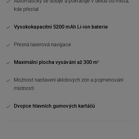
Automaticky se dobije a pokračuje v úklidu od místa,
kde přestal
Vysokokapacitní 5200 mAh Li-ion baterie
Přesná laserová navigace
Maximální plocha vysávání až 300 m
²
Možnost nastavení úklidových zón a pojmenování
místností
Dvojice hlavních gumových kartáčů