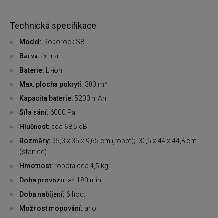
Technická specifikace
Model:
Roborock S8+
Barva:
černá
Baterie:
Li-ion
Max. plocha pokrytí:
300 m²
Kapacita baterie:
5200 mAh
Síla sání:
6000 Pa
Hlučnost:
cca 68,5 dB
Rozměry:
35,3 x 35 x 9,65 cm (robot); 30,5 x 44 x 44,8 cm
(stanice)
Hmotnost:
robota cca 4,5 kg
Doba provozu:
až 180 min.
Doba nabíjení:
6 hod.
Možnost mopování:
ano