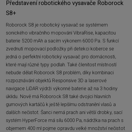
Představení robotického vysavače Roborock
S8+
Roborock S8 je robotický vysavač se systémem
sonického vibračního mopování VibraRise, kapacitou
baterie 5200 mAh a sacím výkonem 6000 Pa. S funkcí
zvednutí mopovací podložky při detekci koberce se
jedná o perfektní robotický vysavač pro domácnosti,
které mají různé typy podlah. Také členitost místností
nebude dělat Roborock S8 problém, díky kombinaci
rozpoznávání objektů Responsive 3D a laserové
navigace LiDAR výdrži výkonné baterie až na 3 hodiny
úklidu. Nově má Roborock S8 také dvojici hlavních
gumových kartáčů k ještě lepšímu odstranění vlasů a
dalších nečistot. Šanci nemá prach ani větší drobky, sací
systém HyperForce má sílu 6000 Pa, nádržka na prach s
objemem 400 ml pojme opravdu velké množství nečistot