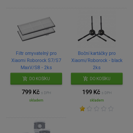
Filtr omyvatelný pro
Boční kartáčky pro
Xiaomi Roborock S7/S7
Xiaomi/Roborock - black
MaxV/S8 - 2ks
2ks
DO KOŠÍKU
DO KOŠÍKU
799 Kč
199 Kč
s DPH
s DPH
skladem
skladem