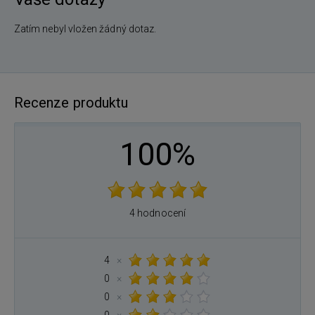
Zatím nebyl vložen žádný dotaz.
Recenze produktu
100%
4 hodnocení
4
×
0
×
0
×
0
×