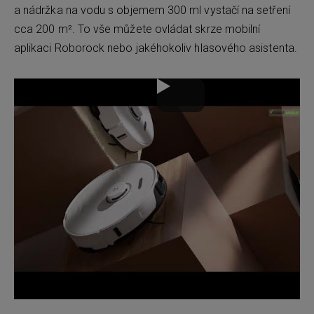
a nádržka na vodu s objemem 300 ml vystačí na setření
cca 200 m². To vše můžete ovládat skrze mobilní
aplikaci Roborock nebo jakéhokoliv hlasového asistenta.