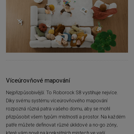
Víceúrovňové mapování
Nejpřizpůsobivější. To Roborock S8 vystihuje nejvíce.
Díky svému systému víceúrovňového mapování
rozpozná různá patra vašeho domu, aby se mohl
přizpůsobit všem typům místností a prostor. Na každém
patře můžete definovat různé úklidové a no-go zóny,
které vám nově na konkrétních místech ve vaší