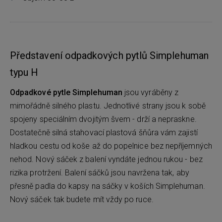
Představení odpadkových pytlů Simplehuman
typu H
Odpadkové pytle Simplehuman
jsou vyráběny z
mimořádně silného plastu. Jednotlivé strany jsou k sobě
spojeny speciálním dvojitým švem - drží a nepraskne.
Dostatečně silná stahovací plastová šňůra vám zajistí
hladkou cestu od koše až do popelnice bez nepříjemných
nehod. Nový sáček z balení vyndáte jednou rukou - bez
rizika protržení. Balení sáčků jsou navržena tak, aby
přesně padla do kapsy na sáčky v koších Simplehuman.
Nový sáček tak budete mít vždy po ruce.