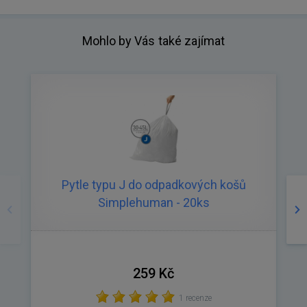
Mohlo by Vás také zajímat
Předchozí
Ná
Pytle typu J do odpadkových košů
Simplehuman - 20ks
259 Kč
1 recenze