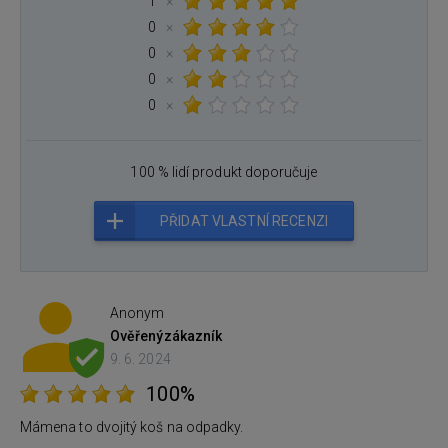
1
×
0
×
0
×
0
×
0
×
100 % lidí produkt doporučuje
PŘIDAT VLASTNÍ RECENZI
Anonym
Ověřený
zákazník
9. 6. 2024
100%
Mámena to dvojitý koš na odpadky.