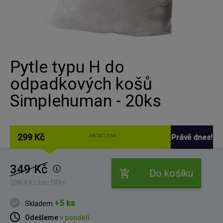
Pytle typu H do
odpadkových košů
Simplehuman - 20ks
299 Kč
Právě dnes!
AKČNÍ CENA
349 Kč
Do košíku
288,4 Kč bez DPH
+5 ks
Skladem
Odešleme
v pondělí