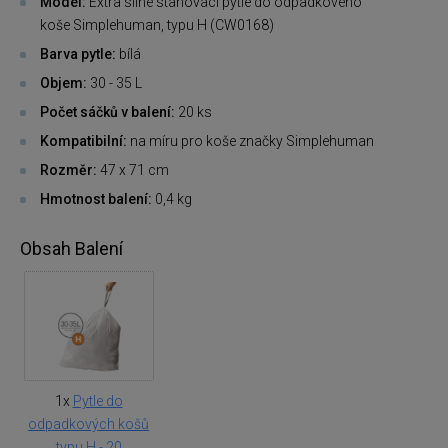
Model:
Extra silné stahovací pytle do odpadkového
koše Simplehuman, typu H (CW0168)
Barva pytle:
bílá
Objem:
30 - 35 L
Počet sáčků v balení:
20 ks
Kompatibilní:
na míru pro koše značky Simplehuman
Rozměr:
47 x 71 cm
Hmotnost balení:
0,4 kg
Obsah Balení
1x
Pytle do
odpadkových košů
typu H - 20