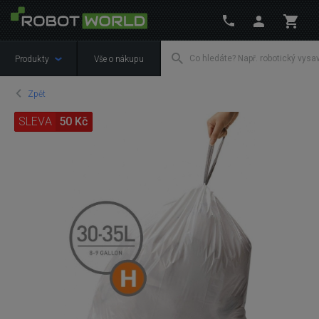
Produkty
Vše o nákupu
Zpět
SLEVA
50 Kč