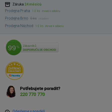
Záruka
24 měsíců
Prodejna Praha
1-2 ks
ihned k odběru
Prodejna Brno
0 ks
skladem
Prodejna Náchod
1-2 ks
ihned k odběru
99
Zákazníků
%
DOPORUČUJE OBCHOD
Potřebujete poradit?
220 770 770
Odešleme v pondělí