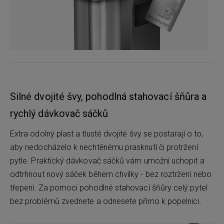
Silné dvojité švy, pohodlná stahovací šňůra a
rychlý dávkovač sáčků
Extra odolný plast a tlusté dvojité švy se postarají o to,
aby nedocházelo k nechtěnému prasknutí či protržení
pytle. Praktický dávkovač sáčků vám umožní uchopit a
odtrhnout nový sáček během chvilky - bez roztržení nebo
třepení. Za pomoci pohodlné stahovací šňůry celý pytel
bez problémů zvednete a odnesete přímo k popelnici.