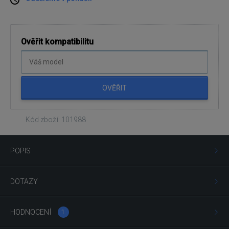
Ověřit kompatibilitu
OVĚŘIT
Kód zboží: 101988
POPIS
DOTAZY
HODNOCENÍ
1