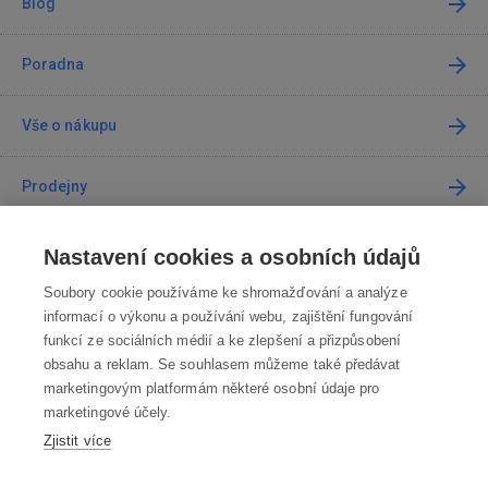
Blog
Poradna
Vše o nákupu
Prodejny
Kontakt
Nastavení cookies a osobních údajů
Soubory cookie používáme ke shromažďování a analýze
Kontaktujte nás
informací o výkonu a používání webu, zajištění fungování
funkcí ze sociálních médií a ke zlepšení a přizpůsobení
info@robotworld.cz
obsahu a reklam. Se souhlasem můžeme také předávat
marketingovým platformám některé osobní údaje pro
220 770 770
Po-Pá 8:00—16:00
marketingové účely.
Zjistit více
VŠECHNY KONTAKTY