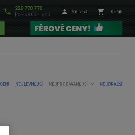
220 770 770
Přihlásit
Košík
Po-Pá 8:00—16:00
CENÍ
NEJLEVNĚJŠÍ
NEJPRODÁVANĚJŠÍ
NEJDRAŽŠÍ