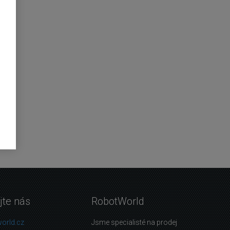
jte nás
RobotWorld
orld.cz
Jsme specialisté na prodej