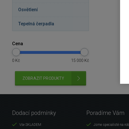
Osvětlení
Tepelná čerpadla
Cena
0
Kč
15 000
Kč
ZOBRAZIT PRODUKTY
Dodací podmínky
Poradíme Vám
Vše SKLADEM
Jsme specialisté na ro