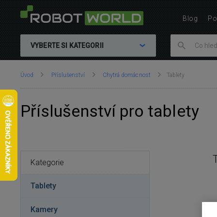
Blog
Po
VYBERTE SI KATEGORII
Nacházíte
Úvod
Příslušenství
Chytrá domácnost
Tablety
se
zde:
Příslušenství pro tablety
Kategorie
Tablety
Kamery