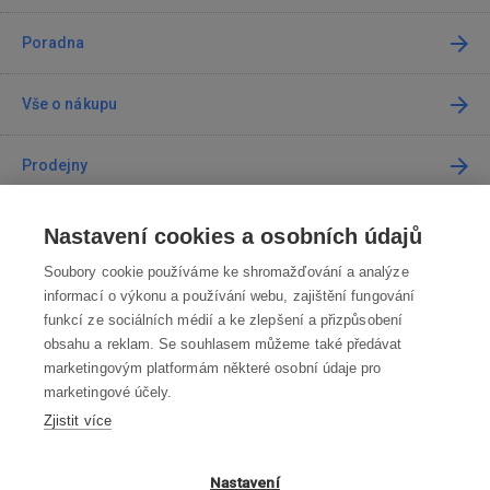
Poradna
Vše o nákupu
Prodejny
Kontakt
Nastavení cookies a osobních údajů
Soubory cookie používáme ke shromažďování a analýze
Kontaktujte nás
informací o výkonu a používání webu, zajištění fungování
funkcí ze sociálních médií a ke zlepšení a přizpůsobení
info@robotworld.cz
obsahu a reklam. Se souhlasem můžeme také předávat
marketingovým platformám některé osobní údaje pro
220 770 770
Po-Pá 8:00—16:00
marketingové účely.
Zjistit více
VŠECHNY KONTAKTY
OBCHODNÍ PODMÍNKY
Nastavení