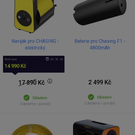
Naviják pro CHASING -
Baterie pro Chasing F1 -
elektrický
4800mAh
Akční cena
45 : 39 : 44
14 990 Kč
2 499 Kč
17 890
Kč
Skladem
Skladem
Odešleme v pondělí
Odešleme v pondělí