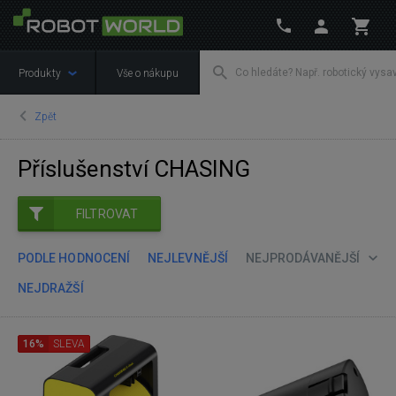
Produkty
Vše o nákupu
Zpět
Příslušenství CHASING
FILTROVAT
PODLE HODNOCENÍ
NEJLEVNĚJŠÍ
NEJPRODÁVANĚJŠÍ
NEJDRAŽŠÍ
16%
SLEVA