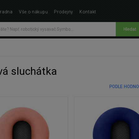
radna
Vše o nákupu
Prodejny
Kontakt
Hledat
vá sluchátka
PODLE HODNO