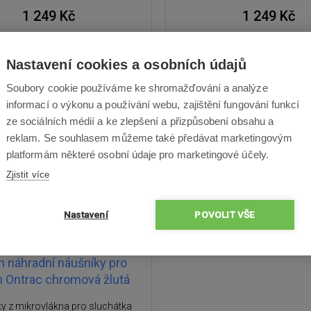
1 249 Kč
1 249 Kč
 objednávku – termín upřesníme
Na objednávku – termín 
Nastavení cookies a osobních údajů
Soubory cookie používáme ke shromažďování a analýze
informací o výkonu a používání webu, zajištění fungování funkcí
ze sociálních médií a ke zlepšení a přizpůsobení obsahu a
reklam. Se souhlasem můžeme také předávat marketingovým
platformám některé osobní údaje pro marketingové účely.
Zjistit více
Nastavení
POVOLIT VŠE
 náhradní náušníky pro
 Ontrac chromová žlutá
y z mikrovlákna pro sluchátka