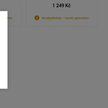
1 249 Kč
upřesníme
Na objednávku – termín upřesníme