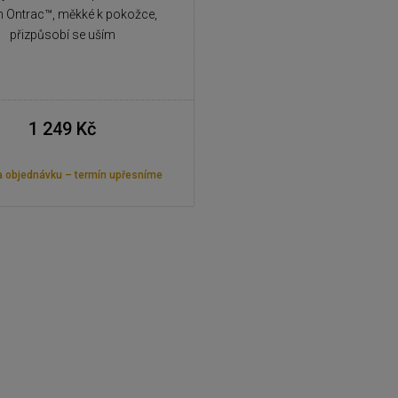
 Ontrac™, měkké k pokožce,
přizpůsobí se uším
1 249 Kč
 objednávku – termín upřesníme