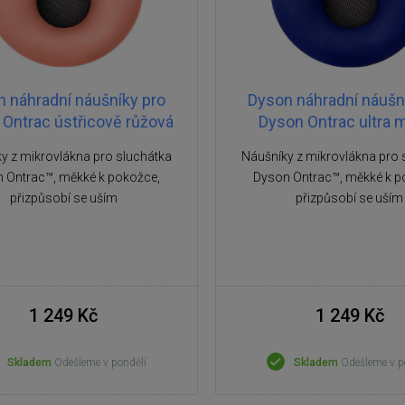
 náhradní náušníky pro
Dyson náhradní náušn
Ontrac ústřicově růžová
Dyson Ontrac ultra 
y z mikrovlákna pro sluchátka
Náušníky z mikrovlákna pro 
 Ontrac™, měkké k pokožce,
Dyson Ontrac™, měkké k p
přizpůsobí se uším
přizpůsobí se uším
1 249 Kč
1 249 Kč
Skladem
Odešleme v pondělí
Skladem
Odešleme v p