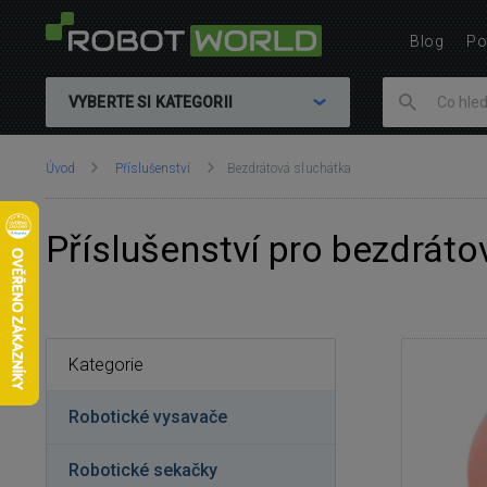
Blog
Po
VYBERTE SI KATEGORII
Nacházíte
Úvod
Příslušenství
Bezdrátová sluchátka
se
zde:
Příslušenství pro bezdráto
Kategorie
Robotické vysavače
Robotické sekačky