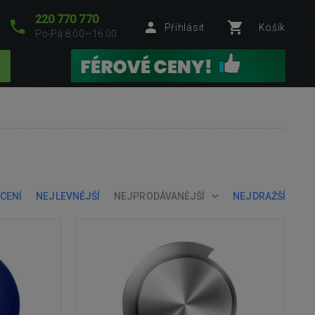
220 770 770
Přihlásit
Košík
Po-Pá 8:00—16:00
CENÍ
NEJLEVNĚJŠÍ
NEJPRODÁVANĚJŠÍ
NEJDRAŽŠÍ