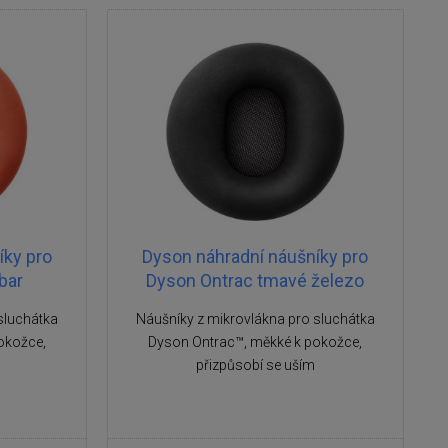
íky pro
Dyson náhradní náušníky pro
bar
Dyson Ontrac tmavé železo
sluchátka
Náušníky z mikrovlákna pro sluchátka
okožce,
Dyson Ontrac™, měkké k pokožce,
přizpůsobí se uším