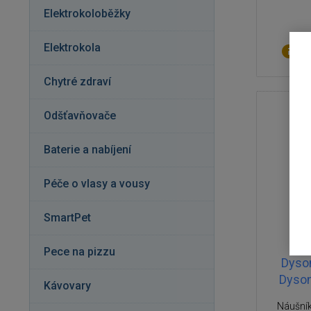
Elektrokoloběžky
Elektrokola
Na
Chytré zdraví
Odšťavňovače
Baterie a nabíjení
Péče o vlasy a vousy
SmartPet
Pece na pizzu
Dyson
Dyson
Kávovary
Náušník