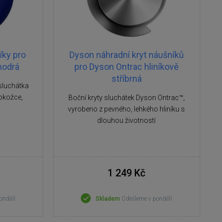
íky pro
Dyson náhradní kryt náušníků
modrá
pro Dyson Ontrac hliníkově
stříbrná
sluchátka
okožce,
Boční kryty sluchátek Dyson Ontrac™,
vyrobeno z pevného, lehkého hliníku s
dlouhou životností
1 249 Kč
ondělí
Skladem
Odešleme v pondělí