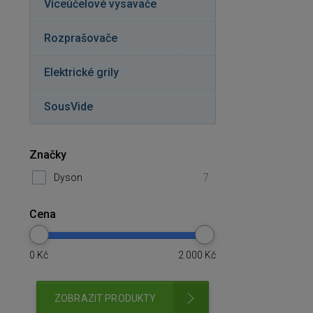
Víceúčelové vysavače
Rozprašovače
Elektrické grily
SousVide
Značky
Dyson
7
Cena
0
Kč
2 000
Kč
ZOBRAZIT PRODUKTY