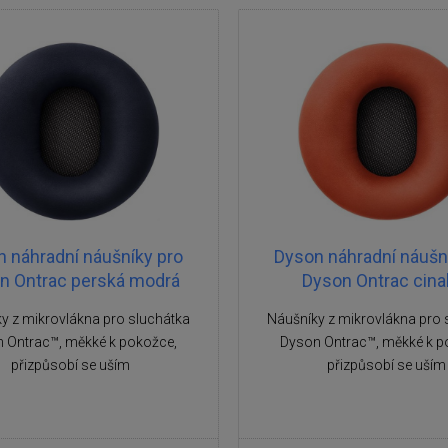
 náhradní náušníky pro
Dyson náhradní náušn
n Ontrac perská modrá
Dyson Ontrac cina
y z mikrovlákna pro sluchátka
Náušníky z mikrovlákna pro 
 Ontrac™, měkké k pokožce,
Dyson Ontrac™, měkké k p
přizpůsobí se uším
přizpůsobí se uším