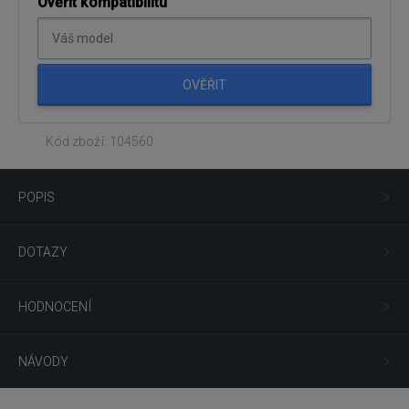
Ověřit kompatibilitu
OVĚŘIT
Kód zboží: 104560
POPIS
DOTAZY
HODNOCENÍ
NÁVODY