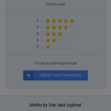
0 hodnocení
0
×
0
×
0
×
0
×
0
×
0 % lidí produkt doporučuje
PŘIDAT VLASTNÍ RECENZI
Mohlo by Vás také zajímat