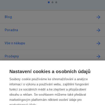
Blog
Poradna
Vše o nákupu
Prodejny
Kontakt
Nastavení cookies a osobních údajů
Soubory cookie používáme ke shromažďování a analýze
Kontaktujte nás
informací o výkonu a používání webu, zajištění fungování
funkcí ze sociálních médií a ke zlepšení a přizpůsobení
info@robotworld.cz
obsahu a reklam. Se souhlasem můžeme také předávat
marketingovým platformám některé osobní údaje pro
220 770 770
Po-Pá 8:00—16:00
marketingové účely.