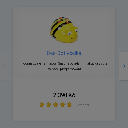
Bee-Bot Včelka
Předchozí
Ná
Programovatelná hračka, Snadné ovládání, Praktická výuka
základů programování
2 390 Kč
13 recenzí