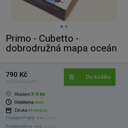
Primo - Cubetto -
dobrodružná mapa oceán
790 Kč
Do košíku
652,9 Kč bez DPH
3-5 ks
Skladem
Odešleme
dnes
Záruka
24 měsíců
Prodejna Praha
0 ks
skladem
Prodejna Brno
0 ks
skladem