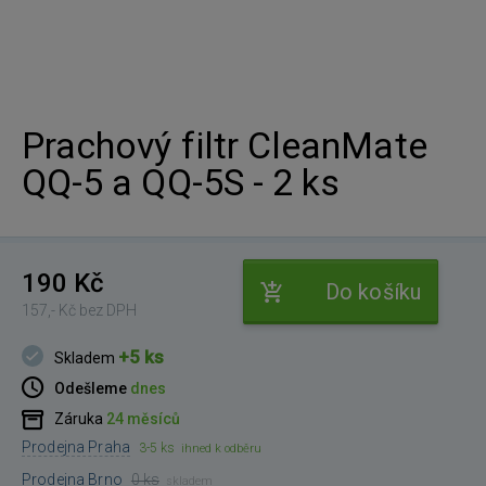
Prachový filtr CleanMate
QQ-5 a QQ-5S - 2 ks
190 Kč
Do košíku
157,- Kč bez DPH
+5 ks
Skladem
Odešleme
dnes
Záruka
24 měsíců
Prodejna Praha
3-5 ks
ihned k odběru
Prodejna Brno
0 ks
skladem