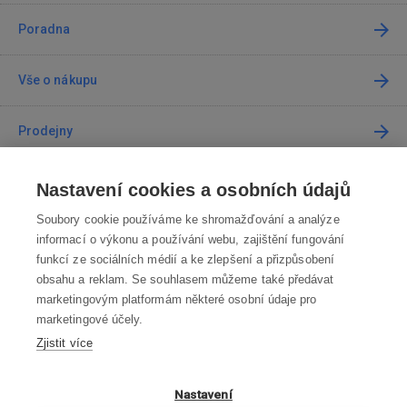
Poradna
Vše o nákupu
Prodejny
Kontakt
Nastavení cookies a osobních údajů
Soubory cookie používáme ke shromažďování a analýze
Kontaktujte nás
informací o výkonu a používání webu, zajištění fungování
funkcí ze sociálních médií a ke zlepšení a přizpůsobení
info@robotworld.cz
obsahu a reklam. Se souhlasem můžeme také předávat
marketingovým platformám některé osobní údaje pro
220 770 770
Po-Pá 8:00—16:00
×
marketingové účely.
0 Kč
?
Zjistit více
VŠECHNY KONTAKTY
OBCHODNÍ PODMÍNKY
Nastavení