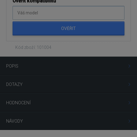
Ověřit kompatibilitu
OVĚŘIT
Kód zboží: 101004
POPIS
DOTAZY
HODNOCENÍ
NÁVODY