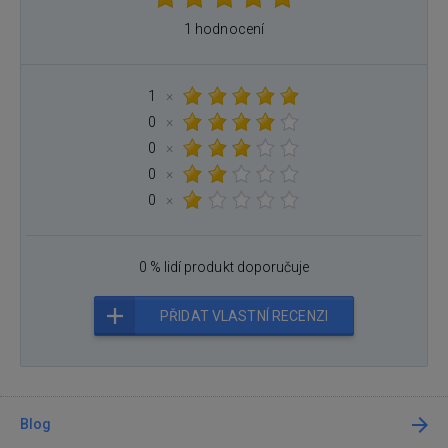
1 hodnocení
1
×
0
×
0
×
0
×
0
×
0 % lidí produkt doporučuje
PŘIDAT VLASTNÍ RECENZI
Blog