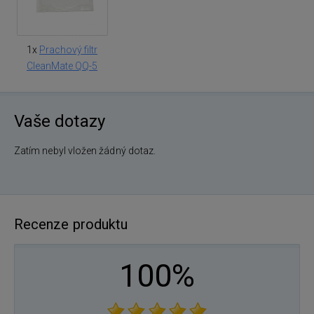
1x
Prachový filtr
CleanMate QQ-5
Vaše dotazy
Zatím nebyl vložen žádný dotaz.
Recenze produktu
100%