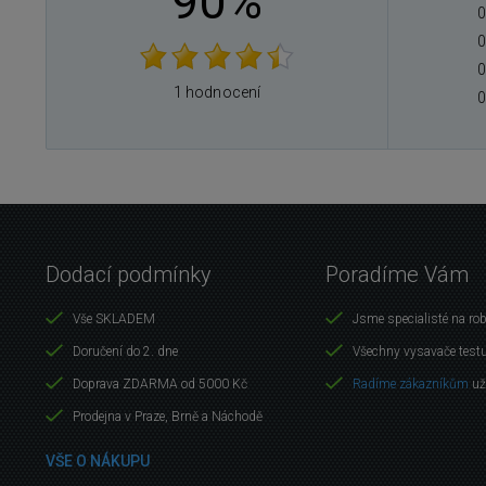
90%
0
0
0
1 hodnocení
0
Dodací podmínky
Poradíme Vám
Vše SKLADEM
Jsme specialisté na ro
Doručení do 2. dne
Všechny vysavače test
Doprava ZDARMA od 5000 Kč
Radíme zákazníkům
už
Prodejna v Praze, Brně a Náchodě
VŠE O NÁKUPU