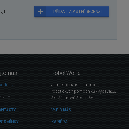
čuje
PŘIDAT VLASTNÍ RECENZI
jte nás
RobotWorld
orld.cz
Jsme specialisté na prodej
robotických pomocníků - vysavačů,
16:00
čističů, mopů či sekaček
ONTAKTY
VŠE O NÁS
PODMÍNKY
KARIÉRA