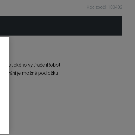
Kód zboží: 100402
robotického vytírače iRobot
oužívání je možné podložku