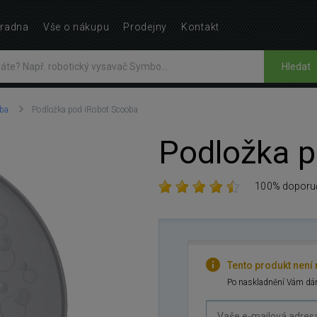
radna
Vše o nákupu
Prodejny
Kontakt
Hledat
ba
Podložka pod iRobot Scooba
Podložka p
100% doporu
Tento produkt není
Po naskladnění Vám dám
Vaše