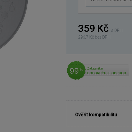
e-
mailová
adresa
359 Kč
s DPH
296,7 Kč bez DPH
99
Zákazníků
%
DOPORUČUJE OBCHOD
Ověřit kompatibilitu