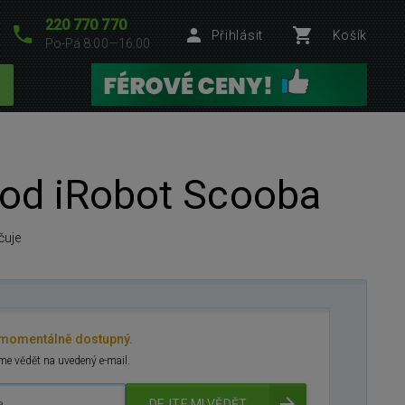
220 770 770
Přihlásit
Košík
Po-Pá 8:00—16:00
od iRobot Scooba
čuje
 momentálně dostupný.
e vědět na uvedený e-mail.
DEJTE MI VĚDĚT