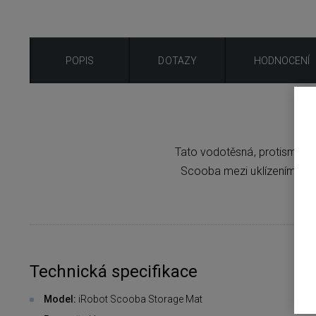
POPIS
DOTAZY
HODNOCENÍ
Tato vodotěsná, protismyko
Scooba mezi uklízením a z
Technická specifikace
Model:
iRobot Scooba Storage Mat