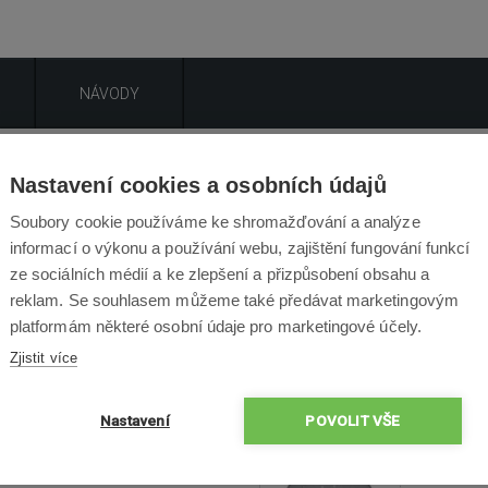
NÁVODY
Popis produktu
Nastavení cookies a osobních údajů
Soubory cookie používáme ke shromažďování a analýze
vá, omyvatelná gumová podložka slouží pro uskladnění vašeho 
informací o výkonu a používání webu, zajištění fungování funkcí
ároveň zachovává vaši podlahu čistou a suchou. V případě nep
ze sociálních médií a ke zlepšení a přizpůsobení obsahu a
zrolovat a uskladnit.
reklam. Se souhlasem můžeme také předávat marketingovým
platformám některé osobní údaje pro marketingové účely.
Zjistit více
Obsah Balení
Nastavení
POVOLIT VŠE