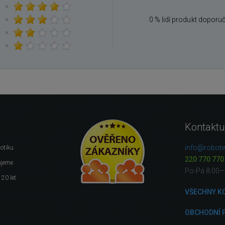
×
×
0 % lidí produkt doporu
×
×
Kontaktu
info@robotw
botiku
220 770 770
ujeme
Po-Pá 8:00—
 20 let
VŠECHNY K
OBCHODNÍ 