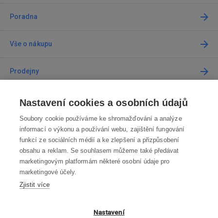
Poradna
Vše o nákupu
Prodejny
Kontakt
Nastavení cookies a osobních údajů
Soubory cookie používáme ke shromažďování a analýze
Kontaktujte nás
informací o výkonu a používání webu, zajištění fungování
funkcí ze sociálních médií a ke zlepšení a přizpůsobení
info@robotworld.cz
obsahu a reklam. Se souhlasem můžeme také předávat
marketingovým platformám některé osobní údaje pro
220 770 770
Po-Pá 8:00—16:00
marketingové účely.
Zjistit více
VŠECHNY KONTAKTY
OBCHODNÍ PODMÍNKY
Nastavení