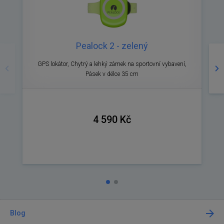
Pealock 2 - zelený
Předchozí
Ná
GPS lokátor, Chytrý a lehký zámek na sportovní vybavení,
Pásek v délce 35 cm
4 590 Kč
Blog