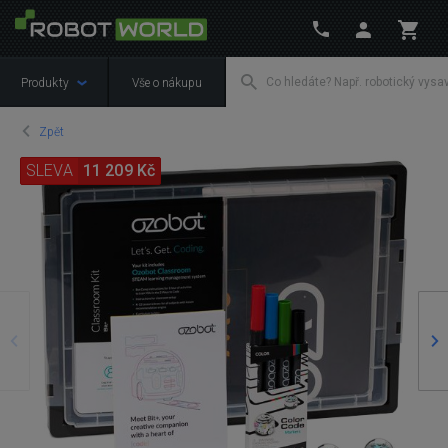
Produkty
Vše o nákupu
Zpět
SLEVA
11 209 Kč
Předchozí
Ná