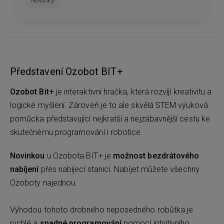
Novinky
Představení Ozobot BIT+
Ozobot Bit+
je interaktivní hračka, která rozvíjí kreativitu a
logické myšlení. Zároveň je to ale skvělá STEM výuková
pomůcka představující nejkratší a nejzábavnější cestu ke
skutečnému programování i robotice.
Novinkou
u Ozobota BIT+ je
možnost bezdrátového
nabíjení
přes nabíjecí stanici. Nabíjet můžete všechny
Ozoboty najednou.
Výhodou tohoto drobného neposedného robůtka je
rychlé a
snadné programování
pomocí intuitivního