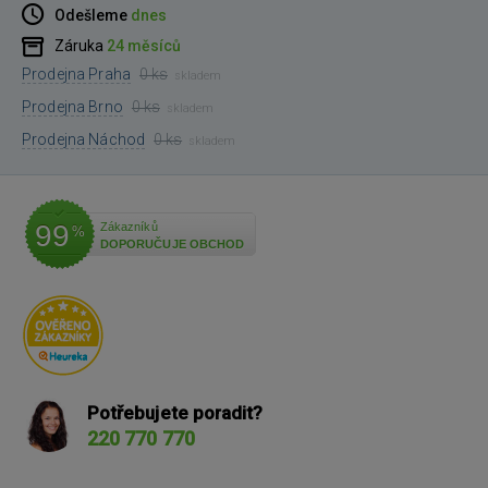
Odešleme
dnes
Záruka
24 měsíců
Prodejna Praha
0 ks
skladem
Prodejna Brno
0 ks
skladem
Prodejna Náchod
0 ks
skladem
99
Zákazníků
%
DOPORUČUJE OBCHOD
Potřebujete poradit?
220 770 770