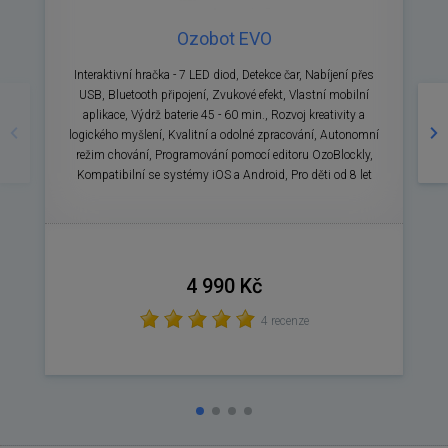
Ozobot EVO
Interaktivní hračka - 7 LED diod, Detekce čar, Nabíjení přes
Předchozí
Ná
USB, Bluetooth připojení, Zvukové efekt, Vlastní mobilní
n
aplikace, Výdrž baterie 45 - 60 min., Rozvoj kreativity a
logického myšlení, Kvalitní a odolné zpracování, Autonomní
režim chování, Programování pomocí editoru OzoBlockly,
Kompatibilní se systémy iOS a Android, Pro děti od 8 let
4 990 Kč
4 recenze