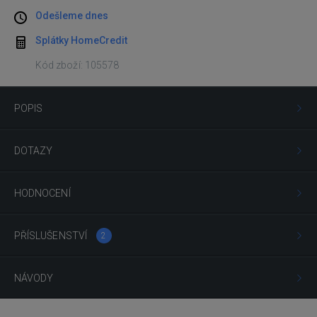
Odešleme dnes
Splátky HomeCredit
Kód zboží: 105578
POPIS
DOTAZY
HODNOCENÍ
PŘÍSLUŠENSTVÍ
2
NÁVODY