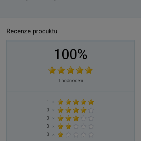
Recenze produktu
100%
1 hodnocení
1
×
0
×
0
×
0
×
0
×