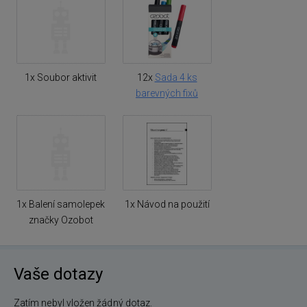
1x Soubor aktivit
12x
Sada 4 ks
barevných fixů
1x Balení samolepek
1x Návod na použití
značky Ozobot
Vaše dotazy
Zatím nebyl vložen žádný dotaz.