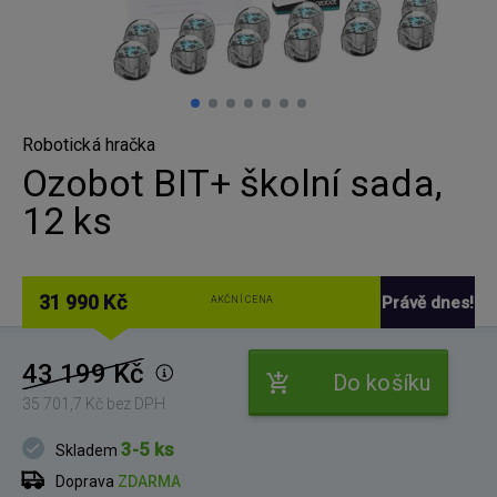
Robotická hračka
Ozobot BIT+ školní sada,
12 ks
31 990 Kč
Právě dnes!
AKČNÍ CENA
43 199 Kč
Do košíku
35 701,7 Kč bez DPH
3-5 ks
Skladem
Doprava
ZDARMA