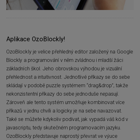
Aplikace OzoBlockly!
OzoBlockly je velice přehledný editor založený na Google
Blockly a programování v něm zvládnou i mladší žáci
základních škol. Jeho obrovskou výhodou je vizuální
přehlednost a intuitivnost. Jednotlivé příkazy se do sebe
skládají v podobě puzzle systémem “drag&drop”, takže
nekonzistentní příkazy do sebe jednoduše nepasují.
Zároveň ale tento systém umožňuje kombinovat více
příkazů v jednu chvíli a logicky je na sebe navazovat.
Také se můžete kdykoliv podívat, jak vypadá váš kód v
javascriptu, tedy skutečném programovacím jazyku.
OzoBlockly představuje naprostý převrat ve výuce