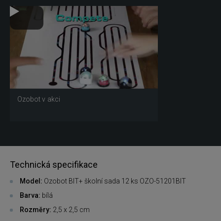
Ozobot v akci
Technická specifikace
Model:
Ozobot BIT+ školní sada 12 ks OZO-51201BIT
Barva:
bílá
Rozměry:
2,5 x 2,5 cm