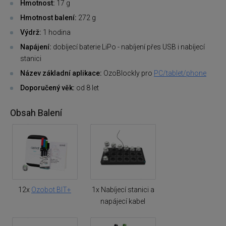
Hmotnost:
17 g
Hmotnost balení:
272 g
Výdrž:
1 hodina
Napájení:
dobíjecí baterie LiPo - nabíjení přes USB i nabíjecí
stanici
Název základní aplikace:
OzoBlockly pro
PC/tablet/phone
Doporučený věk:
od 8 let
Obsah Balení
12x
Ozobot BIT+
1x Nabíjecí stanici a
napájecí kabel