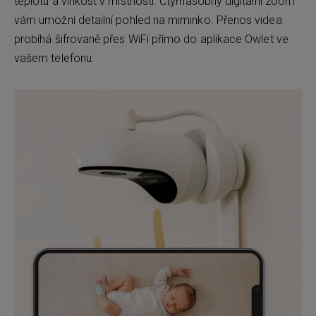
teplotu a vlhkost v místnosti. Čtyřnásobný digitální zoom
vám umožní detailní pohled na miminko. Přenos videa
probíhá šifrovaně přes WiFi přímo do aplikace Owlet ve
vašem telefonu.