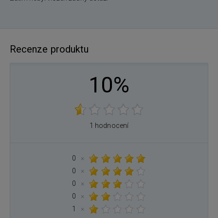
Recenze produktu
10%
1 hodnocení
0
×
0
×
0
×
0
×
1
×