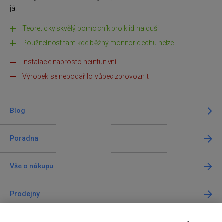
já.
Teoreticky skvělý pomocník pro klid na duši
Použitelnost tam kde běžný monitor dechu nelze
Instalace naprosto neintuitivní
Výrobek se nepodařilo vůbec zprovoznit
Blog
Poradna
Vše o nákupu
Prodejny
Kontakt