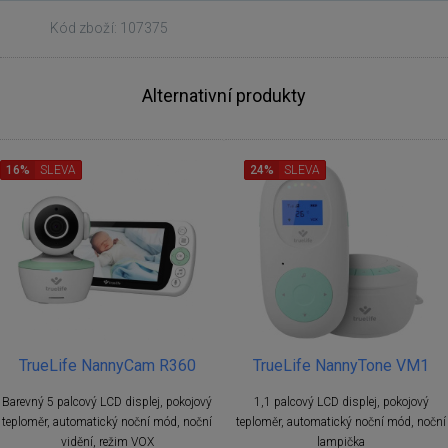
Kód zboží: 107375
Alternativní produkty
16%
SLEVA
24%
SLEVA
TrueLife NannyCam R360
TrueLife NannyTone VM1
Barevný 5 palcový LCD displej, pokojový
1,1 palcový LCD displej, pokojový
teploměr, automatický noční mód, noční
teploměr, automatický noční mód, noční
vidění, režim VOX
lampička