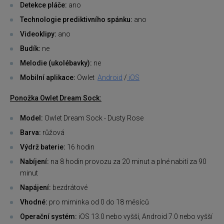
Detekce pláče:
ano
Technologie prediktivního spánku:
ano
Videoklipy:
ano
Budík:
ne
Melodie (ukolébavky):
ne
Mobilní aplikace:
Owlet
Android
/
iOS
Ponožka Owlet Dream Sock:
Model:
Owlet Dream Sock - Dusty Rose
Barva:
růžová
Výdrž baterie:
16 hodin
Nabíjení:
na 8 hodin provozu za 20 minut a plné nabití za 90
minut
Napájení:
bezdrátové
Vhodné:
pro miminka od 0 do 18 měsíců
Operační systém:
iOS 13.0 nebo vyšší, Android 7.0 nebo vyšší