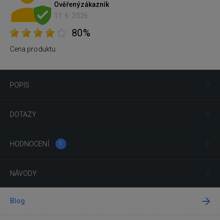
Ověřený
zákazník
11. 6. 2026
80%
Cena produktu.
POPIS
DOTAZY
HODNOCENÍ
1
NÁVODY
Blog