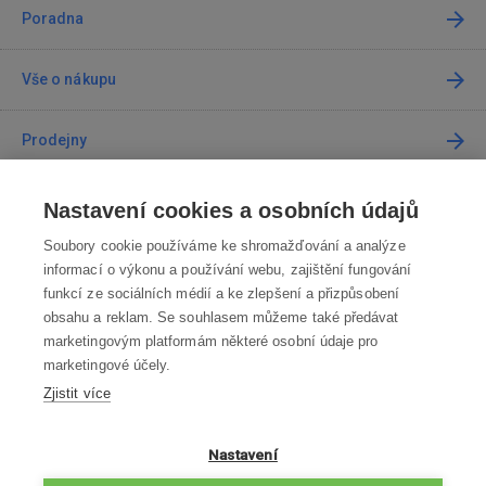
Poradna
Vše o nákupu
Prodejny
Kontakt
Nastavení cookies a osobních údajů
Soubory cookie používáme ke shromažďování a analýze
Kontaktujte nás
informací o výkonu a používání webu, zajištění fungování
funkcí ze sociálních médií a ke zlepšení a přizpůsobení
info@robotworld.cz
obsahu a reklam. Se souhlasem můžeme také předávat
marketingovým platformám některé osobní údaje pro
220 770 770
Po-Pá 8:00—16:00
marketingové účely.
Zjistit více
VŠECHNY KONTAKTY
OBCHODNÍ PODMÍNKY
Nastavení