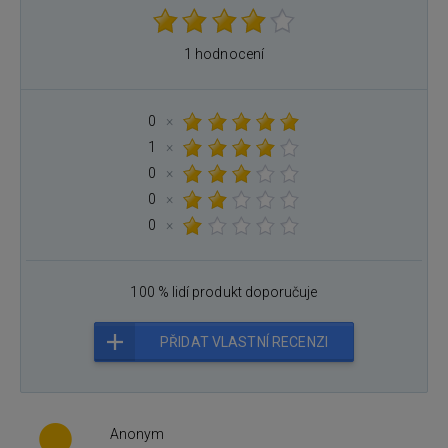
1 hodnocení
0
×
1
×
0
×
0
×
0
×
100 % lidí produkt doporučuje
PŘIDAT VLASTNÍ RECENZI
Anonym