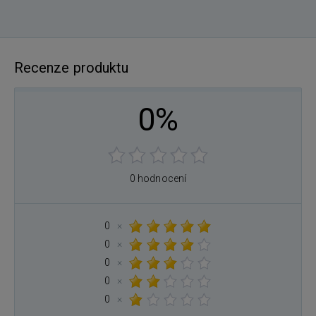
Recenze produktu
0%
0 hodnocení
0
×
0
×
0
×
0
×
0
×