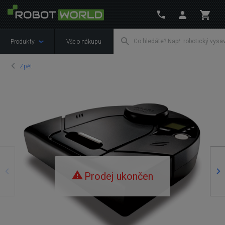
Produkty
Vše o nákupu
Zpět
Předchozí
Ná
Prodej ukončen