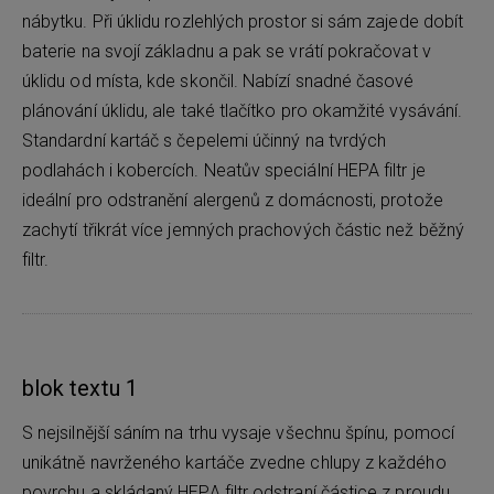
nábytku. Při úklidu rozlehlých prostor si sám zajede dobít
baterie na svojí základnu a pak se vrátí pokračovat v
úklidu od místa, kde skončil. Nabízí snadné časové
plánování úklidu, ale také tlačítko pro okamžité vysávání.
Standardní kartáč s čepelemi účinný na tvrdých
podlahách i kobercích. Neatův speciální HEPA filtr je
ideální pro odstranění alergenů z domácnosti, protože
zachytí třikrát více jemných prachových částic než běžný
filtr.
blok textu 1
S nejsilnější sáním na trhu vysaje všechnu špínu, pomocí
unikátně navrženého kartáče zvedne chlupy z každého
povrchu a skládaný HEPA filtr odstraní částice z proudu