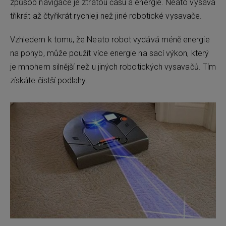
způsob navigace je ztrátou času a energie. Neato vysává
třikrát až čtyřikrát rychleji než jiné robotické vysavače.
Vzhledem k tomu, že Neato robot vydává méně energie
na pohyb, může použít více energie na sací výkon, který
je mnohem silnější než u jiných robotických vysavačů. Tím
získáte čistší podlahy.