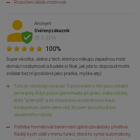
Rozvržení úklidu místnosti
Anonym
Ověřený
zákazník
20. 3. 2016
100%
Super věcička. Jedná z těch, které po nákupu zapadnou mezi
domácí nezbytnosti a budete si říkat, jak jste to doposud mohli
zvládat bez ní (podobně jako pračka, myčka atp)
Toto je robotický vysavač. V porovnání s ním jsou ostatní
jen hračky. Když pozorujeme Naeto při práci, vidíte robota,
který "přemýšlí" a ne chaotickou kulečníkovou koulí
konkurence. Jsem velmi rád, že jsem se rozhodl pro
skutečného robota.
Potřeba formátovat baterii není úplně uživatelsky přívětivá.
Raději bych viděl v menu funkci, která to vyřeší automaticky,