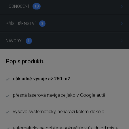
HODNOCENÍ
10
PŘÍSLUŠENSTVÍ
3
NÁVODY
1
Popis produktu
důkladně vysaje až 250 m2
přesná laserová navigace jako v Google autě
vysává systematicky, nenaráží kolem dokola
automaticky se dobije a pokračuje v úklidu od místa