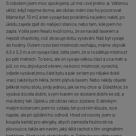
S robotem jsem moc spokojená, už má i své jméno ☺ Většinou
uklízí, když nejsme doma, ale občas mám čas ho pozorovat.
Máme byt 70 m2 a ten vysaje bez problémů na jedno nabití, po
úklidu zajede zpět do nabíjecí stanice, nebo tam, kde jsem ho
zapla. Volila jsem Neato kvůli tomu, že se navádí laserem a
nejezdí chaoticky, což zkracuje dobu vysávání. Náš byt vysaje
do hodiny. Ovšem rozvržení místnosti nechápu, máme obývák
6,5 x 3,2 m a on vysaje část, četla jsem, že si rozděluje místnost
po pěti metrech. To beru, ale on vysaje velkou část a cca metr a
půl, co mu zbývá pod oknem, na konci místnosti, vynechá,
odjede vysávat jinou část bytu a pak se tam po nějaké době
vrací, takže bych řekla, že tím plýtvá časem. Nebo někdy objede
pětkrát nohu stolu, jindy jednou, jak se mu chce ☺ Důležité je, že
vysává docela dobře, svým tvarem se dostane dobře ke zdi, a
má dobrý tah. Úplně u zdi občas něco zůstane. S dětským
malým kobercem jsem to vzdala, ten pod ním klouže, sice
najede, ale při sjíždění ho odhodí. Hned od novoty jsem si
koupila kartáč pro alergiky, abych zamezila hlučnosti na
plovoučce, takže ani nevím, jaký dělá rachot s tím originálním