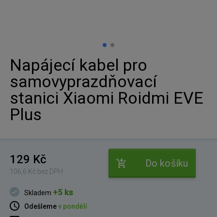
Napájecí kabel pro
samovyprazdňovací
stanici Xiaomi Roidmi EVE
Plus
129 Kč
Do košíku
106,6 Kč bez DPH
+5 ks
Skladem
Odešleme
v pondělí