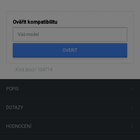
Ověřit kompatibilitu
OVĚŘIT
Kód zboží: 104714
POPIS
DOTAZY
HODNOCENÍ