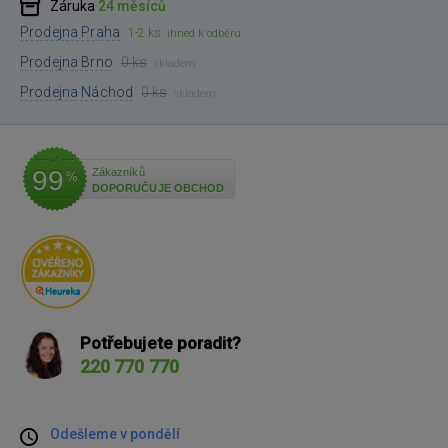
Záruka
24 měsíců
Prodejna Praha
1-2 ks
ihned k odběru
Prodejna Brno
0 ks
skladem
Prodejna Náchod
0 ks
skladem
99
Zákazníků
%
DOPORUČUJE OBCHOD
Potřebujete poradit?
220 770 770
Odešleme v pondělí