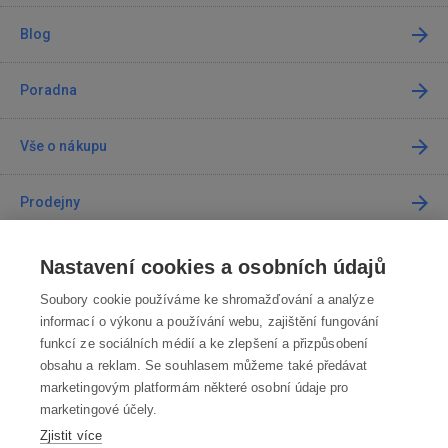
Blog
Poradna
Vše o nákupu
Prodejny
Kontakt
Nastavení cookies a osobních údajů
Soubory cookie používáme ke shromažďování a analýze
Kontaktujte nás
informací o výkonu a používání webu, zajištění fungování
funkcí ze sociálních médií a ke zlepšení a přizpůsobení
info@robotworld.cz
obsahu a reklam. Se souhlasem můžeme také předávat
marketingovým platformám některé osobní údaje pro
220 770 770
Po-Pá 8:00—16:00
marketingové účely.
Zjistit více
VŠECHNY KONTAKTY