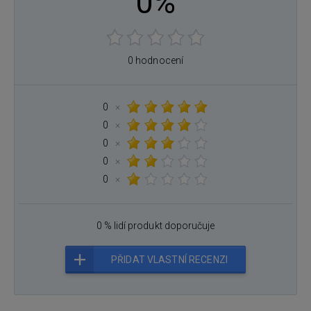
0%
0 hodnocení
0
×
0
×
0
×
0
×
0
×
0 % lidí produkt doporučuje
PŘIDAT VLASTNÍ RECENZI