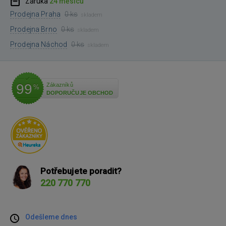
Záruka
24 měsíců
Prodejna Praha
0 ks
skladem
Prodejna Brno
0 ks
skladem
Prodejna Náchod
0 ks
skladem
99
Zákazníků
%
DOPORUČUJE OBCHOD
Potřebujete poradit?
220 770 770
Odešleme dnes