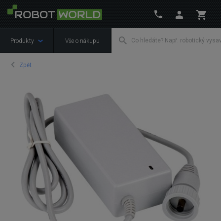
Produkty
Vše o nákupu
Zpět