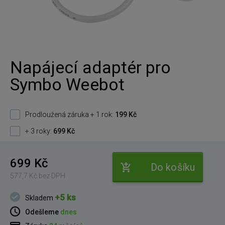
Napájecí adaptér pro
Symbo Weebot
Prodloužená záruka + 1 rok:
199 Kč
+ 3 roky:
699 Kč
699 Kč
Do košíku
577,7 Kč bez DPH
+5 ks
Skladem
Odešleme
dnes