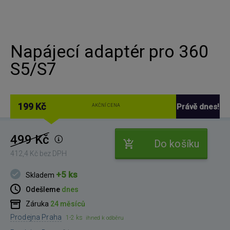
Napájecí adaptér pro 360
S5/S7
199 Kč
Právě dnes!
AKČNÍ CENA
499 Kč
Do košíku
412,4 Kč bez DPH
+5 ks
Skladem
Odešleme
dnes
Záruka
24 měsíců
Prodejna Praha
1-2 ks
ihned k odběru