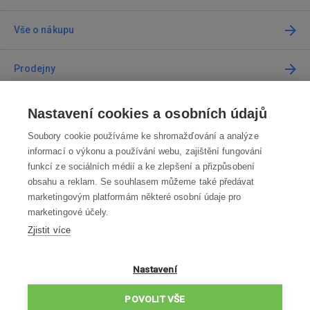
Vše o nákupu
Prodejny
Kontakt
Nastavení cookies a osobních údajů
Soubory cookie používáme ke shromažďování a analýze
Kontaktujte nás
informací o výkonu a používání webu, zajištění fungování
funkcí ze sociálních médií a ke zlepšení a přizpůsobení
info@robotworld.cz
obsahu a reklam. Se souhlasem můžeme také předávat
marketingovým platformám některé osobní údaje pro
220 770 770
Po-Pá 8:00—16:00
marketingové účely.
Zjistit více
VŠECHNY KONTAKTY
OBCHODNÍ PODMÍNKY
Nastavení
ZÁSADY OCHRANY OSOBNÍCH ÚDAJŮ
POVOLIT VŠE