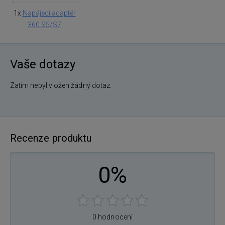
1x
Napájecí adaptér
360 S5/S7
Vaše dotazy
Zatím nebyl vložen žádný dotaz.
Recenze produktu
0%
0 hodnocení