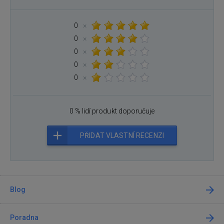
0
×
0
×
0
×
0
×
0
×
0 % lidí produkt doporučuje
PŘIDAT VLASTNÍ RECENZI
Blog
Poradna