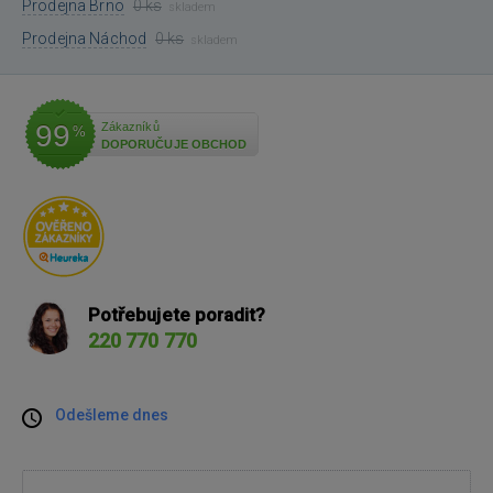
Prodejna Brno
0 ks
skladem
Prodejna Náchod
0 ks
skladem
99
Zákazníků
%
DOPORUČUJE OBCHOD
Potřebujete poradit?
220 770 770
Odešleme dnes